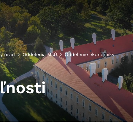
ý úrad
Oddelenia MsÚ
Oddelenie ekonomiky
ľnosti
cookies
o ktorých webové stránky môžu ukladať informácie o vašej 
tomu, aby si webový prehliadač zapamätoval Vaše prihláseni