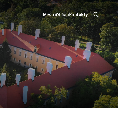
Mesto
Občan
Kontakty
aktivite a preferenciách.
e alebo aby sa uložila