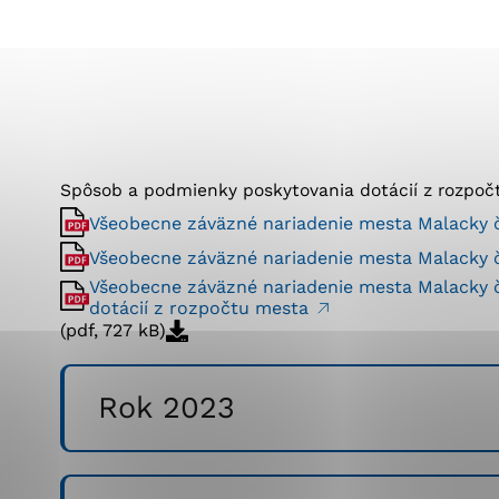
Vyberte úroveň co
Karanténna stanica Malacky
Sčítanie obyvateľov, domov a bytov
2021
Technické cookies
Separovaný zber v meste
Technické súbory cookie 
tým, že umožňujú základn
stránky. Bez týchto súbo
Spôsob a podmienky poskytovania dotácií z rozpoč
Analytické cookies
Všeobecne záväzné nariadenie mesta Malacky č
Analytické cookies pomáha
Všeobecne záväzné nariadenie mesta Malacky č
aby mohol stránky optimal
Všeobecne záväzné nariadenie mesta Malacky č
možné ich spojiť s konkr
dotácií z rozpočtu mesta
(pdf, 727 kB)
Rok 2023