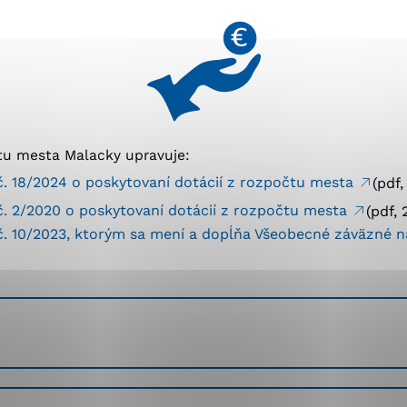
okies, ktorú chcete povoliť
sú pre prevádzku nevyhnutné a pomáhajú urobiť webové st
é funkcie, ako je navigácia na stránke a prístup k zabez
rov cookie nemôže web správne fungovať.
tu mesta Malacky upravuje:
. 18/2024 o poskytovaní dotácií z rozpočtu mesta
(pdf
jú prevádzkovateľovi stránok pochopiť, ako návštevníci st
. 2/2020 o poskytovaní dotácií z rozpočtu mesta
(pdf,
izovať a ponúknuť im lepšiu skúsenosť. Všetky dáta sa zb
. 10/2023, ktorým sa mení a dopĺňa Všeobecné záväzné n
étnou osobou.
Povoliť všetko
Uložiť nastavenia
Viac informácií