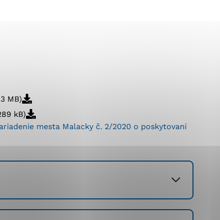
ránky uplatniteľnými
pečeným oblastiam webovej
, 3 MB)
ránok stránku používajú,
 289 kB)
ierajú anonymne a nie je
ariadenie mesta Malacky č. 2/2020 o poskytovaní