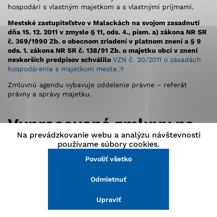
hospodári s vlastným majetkom a s vlastnými príjmami.
stránke a prístup k zabezpečeným oblastiam webovej
stránky. Bez týchto súborov cookie nemôže web
Mestské zastupiteľstvo v Malackách na svojom zasadnutí
správne fungovať.
dňa 15. 12. 2011 v zmysle § 11, ods. 4., písm. a) zákona NR SR
č. 369/1990 Zb. o obecnom zriadení v platnom znení a § 9
ods. 1. zákona NR SR č. 138/91 Zb. o majetku obcí v znení
Analytické cookies
neskorších predpisov schválilo
VZN č. 20/2011 o zásadách
hospodárenia s majetkom mesta
Analytické cookies pomáhajú prevádzkovateľovi stránok
pochopiť, ako návštevníci stránok stránku používajú,
Zmluvnú agendu vybavuje oddelenie právne – referát
aby mohol stránky optimalizovať a ponúknuť im lepšiu
právny a správy majetku.
skúsenosť. Všetky dáta sa zbierajú anonymne a nie je
možné ich spojiť s konkrétnou osobou.
Vypracované zmluvy na
Na prevádzkovanie webu a analýzu návštevnosti
základe žiadostí riešia:
Povoliť všetko
používame súbory cookies.
Povoliť všetko
Uložiť nastavenia
prenájom pozemkov, nebytových priestorov
a ostatného majetku Mesta Malacky (zmluva o nájme)
Odmietnuť
Viac informácií
kúpu pozemkov vo vlastníctve Mesta Malacky (zmluva
o kúpe pozemku)
Upraviť
vecné bremená k pozemkom vo vlastníctve mesta
(zmluva o vecnom bremene)