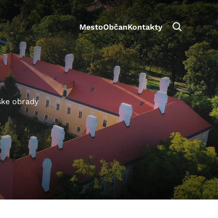
Mesto
Občan
Kontakty
ske obrady
aktivite a preferenciách.
e alebo aby sa uložila