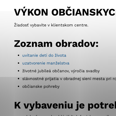
Vyberte úroveň co
Karanténna stanica Malacky
Sčítanie obyvateľov, domov a bytov
VÝKON OBČIANSKYC
2021
Technické cookies
Separovaný zber v meste
Technické súbory cookie 
Žiadosť vybavíte v klientskom centre.
tým, že umožňujú základn
stránky. Bez týchto súbo
Zoznam obradov:
Analytické cookies
uvítanie detí do života
Analytické cookies pomáha
uzatvorenie manželstva
aby mohol stránky optimal
možné ich spojiť s konkr
životné jubileá občanov, výročia svadby
slávnostné prijatia v obradnej sieni mesta pri 
občianske pohreby
K vybaveniu je potre