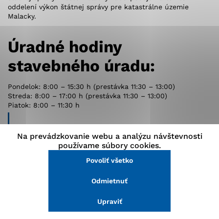
oddelení výkon štátnej správy pre katastrálne územie
stránke a prístup k zabezpečeným oblastiam webovej
Malacky.
stránky. Bez týchto súborov cookie nemôže web
správne fungovať.
Úradné hodiny
Analytické cookies
stavebného úradu:
Analytické cookies pomáhajú prevádzkovateľovi stránok
pochopiť, ako návštevníci stránok stránku používajú,
Pondelok: 8:00 – 15:30 h (prestávka 11:30 – 13:00)
aby mohol stránky optimalizovať a ponúknuť im lepšiu
Streda: 8:00 – 17:00 h (prestávka 11:30 – 13:00)
skúsenosť. Všetky dáta sa zbierajú anonymne a nie je
Piatok: 8:00 – 11:30 h
možné ich spojiť s konkrétnou osobou.
Kontakty:
Na prevádzkovanie webu a analýzu návštevnosti
Povoliť všetko
používame súbory cookies.
Povoliť všetko
Uložiť nastavenia
Ing. Katarína Bačová Šálková
Referent výstavby
Odmietnuť
Viac informácií
tel:
+421347966156
číslo dverí:
408
Upraviť
katarina.bacova.salkova@malacky.sk