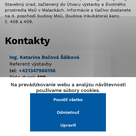
Stavebný úrad, začlenený do Útvaru výstavby a životného
stránke a prístup k zabezpečeným oblastiam webovej
prostredia MsÚ v Malackách. Informácie a tlačivo dostanete
stránky. Bez týchto súborov cookie nemôže web
na 4. poschodí budovy MsÚ, (budova Inkubátora) kanc.
správne fungovať.
č. 408 a 409.
Analytické cookies
Kontakty
Analytické cookies pomáhajú prevádzkovateľovi stránok
pochopiť, ako návštevníci stránok stránku používajú,
Ing. Katarína Bačová Šálková
aby mohol stránky optimalizovať a ponúknuť im lepšiu
skúsenosť. Všetky dáta sa zbierajú anonymne a nie je
Referent výstavby
možné ich spojiť s konkrétnou osobou.
tel:
+421347966156
číslo dverí:
408
katarina.bacova.salkova@malacky.sk
Na prevádzkovanie webu a analýzu návštevnosti
Povoliť všetko
používame súbory cookies.
Povoliť všetko
Uložiť nastavenia
JUDr. Dominika Kopčová
Odmietnuť
Viac informácií
Referent výstavby
tel:
+421347966129
Upraviť
číslo dverí:
409
dominika.kopcova@malacky.sk