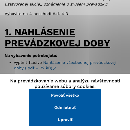
uzatvorenej akcie,, oznámenie o zrušení prevádzky)
stránke a prístup k zabezpečeným oblastiam webovej
stránky. Bez týchto súborov cookie nemôže web
Vybavíte na 4 poschodí č.d. 413
správne fungovať.
1. NAHLÁSENIE
Analytické cookies
PREVÁDZKOVEJ DOBY
Analytické cookies pomáhajú prevádzkovateľovi stránok
pochopiť, ako návštevníci stránok stránku používajú,
aby mohol stránky optimalizovať a ponúknuť im lepšiu
Na vybavenie potrebujete:
skúsenosť. Všetky dáta sa zbierajú anonymne a nie je
vyplniť tlačivo
Nahlásenie všeobecnej prevádzkovej
možné ich spojiť s konkrétnou osobou.
doby (.pdf – 22 kB)
Správny poplatok:
bez poplatku
Na prevádzkovanie webu a analýzu návštevnosti
Povoliť všetko
používame súbory cookies.
2. NAHLÁSENIE ZMENY
Povoliť všetko
Uložiť nastavenia
PREVÁDZKOVEJ DOBY
Odmietnuť
Viac informácií
Na vybavenie potrebujete:
Upraviť
vyplniť tlačivo
Nahlásenie zmeny všeobecnej