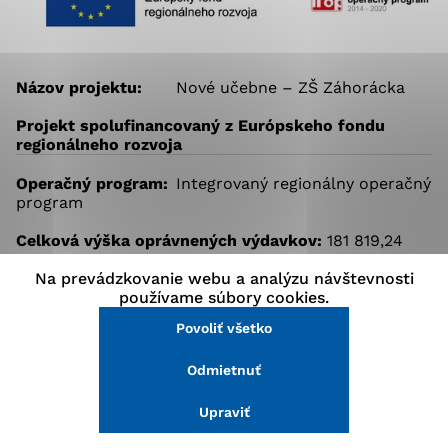
stránke a prístup k zabezpečeným oblastiam webovej
stránky. Bez týchto súborov cookie nemôže web
správne fungovať.
Názov projektu:
Nové učebne – ZŠ Záhorácka
Analytické cookies
Projekt spolufinancovaný z Európskeho fondu
regionálneho rozvoja
Analytické cookies pomáhajú prevádzkovateľovi stránok
pochopiť, ako návštevníci stránok stránku používajú,
Operačný program:
Integrovaný regionálny operačný
aby mohol stránky optimalizovať a ponúknuť im lepšiu
program
skúsenosť. Všetky dáta sa zbierajú anonymne a nie je
možné ich spojiť s konkrétnou osobou.
Celková výška oprávnených výdavkov:
181 819,24
EUR
Na prevádzkovanie webu a analýzu návštevnosti
Povoliť všetko
používame súbory cookies.
Výška nenávratného finančného
príspevku:
172 728,28 EUR
Povoliť všetko
Uložiť nastavenia
Výška spolufinancovania z vlastných
Odmietnuť
Viac informácií
zdrojov:
9 090,96 EUR
Cieľ projektu:
Zlepšenie kľúčových kompetencií
Upraviť
žiakov základných škôl.