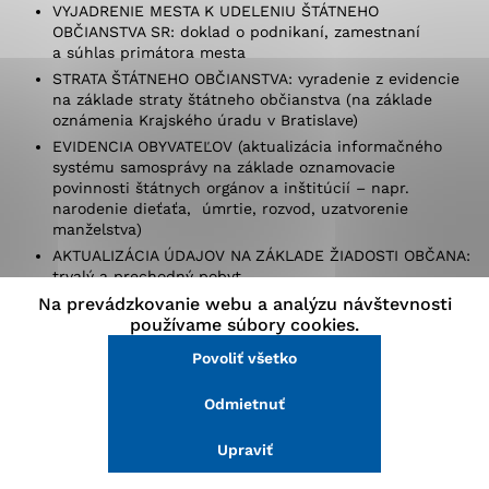
VYJADRENIE MESTA K UDELENIU ŠTÁTNEHO
stránke a prístup k zabezpečeným oblastiam webovej
OBČIANSTVA SR: doklad o podnikaní, zamestnaní
stránky. Bez týchto súborov cookie nemôže web
a súhlas primátora mesta
správne fungovať.
STRATA ŠTÁTNEHO OBČIANSTVA: vyradenie z evidencie
na základe straty štátneho občianstva (na základe
Analytické cookies
oznámenia Krajského úradu v Bratislave)
EVIDENCIA OBYVATEĽOV (aktualizácia informačného
Analytické cookies pomáhajú prevádzkovateľovi stránok
systému samosprávy na základe oznamovacie
pochopiť, ako návštevníci stránok stránku používajú,
povinnosti štátnych orgánov a inštitúcií – napr.
aby mohol stránky optimalizovať a ponúknuť im lepšiu
narodenie dieťaťa, úmrtie, rozvod, uzatvorenie
skúsenosť. Všetky dáta sa zbierajú anonymne a nie je
manželstva)
možné ich spojiť s konkrétnou osobou.
AKTUALIZÁCIA ÚDAJOV NA ZÁKLADE ŽIADOSTI OBČANA:
trvalý a prechodný pobyt
Na prevádzkovanie webu a analýzu návštevnosti
Povoliť všetko
používame súbory cookies.
Legislatíva, užitočné
Povoliť všetko
Uložiť nastavenia
odkazy
Odmietnuť
Viac informácií
Upraviť
Zákon č. 253/1998 Z. z. o hlásení pobytu