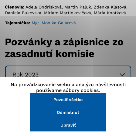
stránke a prístup k zabezpečeným oblastiam webovej
Členovia:
Adela Ondrisková, Martin Paluk, Zdenka Klasová,
stránky. Bez týchto súborov cookie nemôže web
Daniela Bukovská, Miriam Martinkovičová, Mária Knotková
správne fungovať.
Tajomníčka:
Mgr. Monika Gajarová
Analytické cookies
Pozvánky a zápisnice zo
Analytické cookies pomáhajú prevádzkovateľovi stránok
zasadnutí komisie
pochopiť, ako návštevníci stránok stránku používajú,
aby mohol stránky optimalizovať a ponúknuť im lepšiu
skúsenosť. Všetky dáta sa zbierajú anonymne a nie je
možné ich spojiť s konkrétnou osobou.
Rok 2023
Na prevádzkovanie webu a analýzu návštevnosti
Povoliť všetko
používame súbory cookies.
Rok 2024
Povoliť všetko
Uložiť nastavenia
Odmietnuť
Viac informácií
Rok 2025
Upraviť