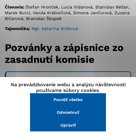
stránke a prístup k zabezpečeným oblastiam webovej
Členovia:
Štefan Hronček, Lucia Vidanová, Stanislav Bellan,
stránky. Bez týchto súborov cookie nemôže web
Marek Burcl, Vanda Kráľovičová, Simona Jančurová, Zuzana
správne fungovať.
Bičanová, Branislav Škopek
Tajomníčka:
Mgr. Katarína Krišková
Analytické cookies
Pozvánky a zápisnice zo
Analytické cookies pomáhajú prevádzkovateľovi stránok
pochopiť, ako návštevníci stránok stránku používajú,
zasadnutí komisie
aby mohol stránky optimalizovať a ponúknuť im lepšiu
skúsenosť. Všetky dáta sa zbierajú anonymne a nie je
možné ich spojiť s konkrétnou osobou.
Rok 2023
Na prevádzkovanie webu a analýzu návštevnosti
Povoliť všetko
používame súbory cookies.
Povoliť všetko
Uložiť nastavenia
Rok 2024
Odmietnuť
Viac informácií
Upraviť
Rok 2025