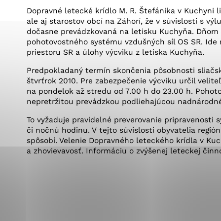
Vyberte úroveň co
Karanténna stanica Malacky
Dopravné letecké krídlo M. R. Štefánika v Kuchyni 
Sčítanie obyvateľov, domov a bytov
ale aj starostov obcí na Záhorí, že v súvislosti s vý
2021
Technické cookies
Separovaný zber v meste
dočasne prevádzkovaná na letisku Kuchyňa. Dňom 4.
pohotovostného systému vzdušných síl OS SR. Ide
Technické súbory cookie 
priestoru SR a úlohy výcviku z letiska Kuchyňa.
tým, že umožňujú základn
stránky. Bez týchto súbo
Predpokladaný termín skončenia pôsobnosti sliačske
štvrťrok 2010. Pre zabezpečenie výcviku určil velit
na pondelok až stredu od 7.00 h do 23.00 h. Pohot
Analytické cookies
nepretržitou prevádzkou podliehajúcou nadnárodn
Analytické cookies pomáha
To vyžaduje pravidelné preverovanie pripravenosti
aby mohol stránky optimal
či nočnú hodinu. V tejto súvislosti obyvatelia regió
možné ich spojiť s konkr
spôsobí. Velenie Dopravného leteckého krídla v Kuc
a zhovievavosť. Informáciu o zvýšenej leteckej činno