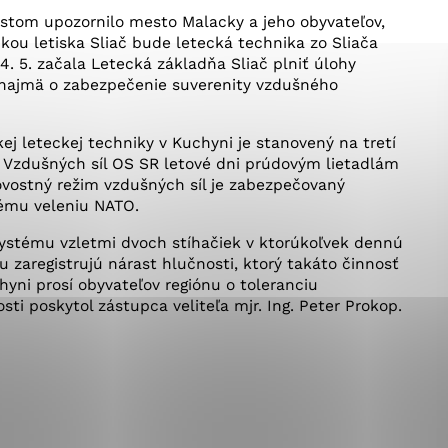
okies, ktorú chcete povoliť
listom upozornilo mesto Malacky a jeho obyvateľov,
lukou letiska Sliač bude letecká technika zo Sliača
 5. začala Letecká základňa Sliač plniť úlohy
 najmä o zabezpečenie suverenity vzdušného
sú pre prevádzku nevyhnutné a pomáhajú urobiť webové st
é funkcie, ako je navigácia na stránke a prístup k zabez
rov cookie nemôže web správne fungovať.
j leteckej techniky v Kuchyni je stanovený na tretí
eľ Vzdušných síl OS SR letové dni prúdovým lietadlám
ovostný režim vzdušných síl je zabezpečovaný
ému veleniu NATO.
jú prevádzkovateľovi stránok pochopiť, ako návštevníci st
 systému vzletmi dvoch stíhačiek v ktorúkoľvek dennú
izovať a ponúknuť im lepšiu skúsenosť. Všetky dáta sa zb
nu zaregistrujú nárast hlučnosti, ktorý takáto činnosť
étnou osobou.
hyni prosí obyvateľov regiónu o toleranciu
sti poskytol zástupca veliteľa mjr. Ing. Peter Prokop.
Povoliť všetko
Uložiť nastavenia
Viac informácií