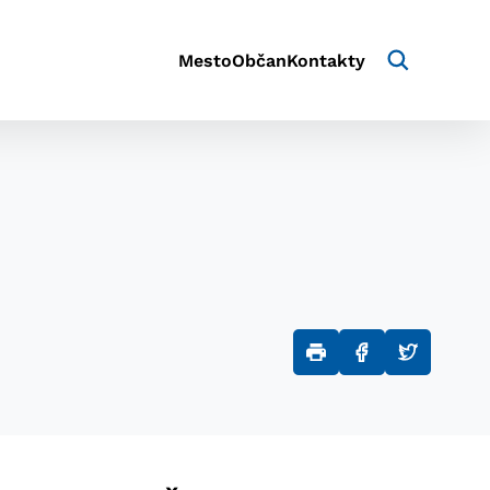
Mesto
Občan
Kontakty
aktivite a preferenciách.
e alebo aby sa uložila