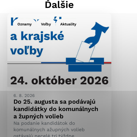
Ďalšie
Oznamy
Voľby
Aktuality
ránky uplatniteľnými
pečeným oblastiam webovej
ránok stránku používajú,
ierajú anonymne a nie je
6. 8. 2026
Do 25. augusta sa podávajú
kandidátky do komunálnych
a župných volieb
Na podanie kandidátok do
komunálnych ažupných volieb
ostávajú necelé tri týždne.