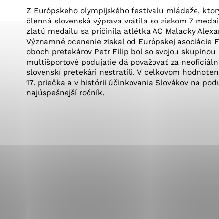
Vyberte úroveň co
Karanténna stanica Malacky
Z Európskeho olympijského festivalu mládeže, ktorý 
Sčítanie obyvateľov, domov a bytov
členná slovenská výprava vrátila so ziskom 7 medailí
2021
Technické cookies
Separovaný zber v meste
zlatú medailu sa pričinila atlétka AC Malacky Alex
Významné ocenenie získal od Európskej asociácie Fa
Technické súbory cookie 
oboch pretekárov Petr Filip bol so svojou skupinou
tým, že umožňujú základn
multišportové podujatie dá považovať za neoficiáln
stránky. Bez týchto súbo
slovenskí pretekári nestratili. V celkovom hodnote
17. priečka a v histórii účinkovania Slovákov na pod
Analytické cookies
najúspešnejší ročník.
Analytické cookies pomáha
aby mohol stránky optimal
možné ich spojiť s konkr