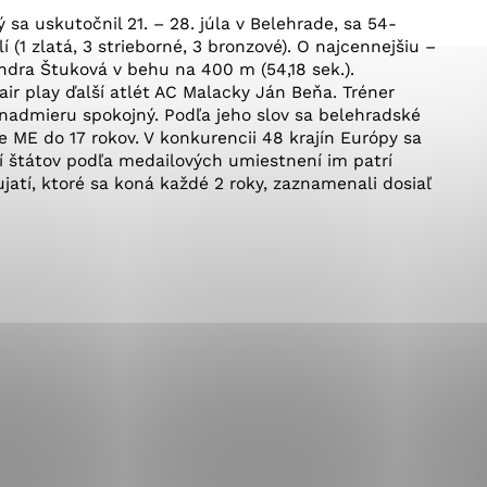
okies, ktorú chcete povoliť
sa uskutočnil 21. – 28. júla v Belehrade, sa 54-
 (1 zlatá, 3 strieborné, 3 bronzové). O najcennejšiu –
andra Štuková v behu na 400 m (54,18 sek.).
ir play ďalší atlét AC Malacky Ján Beňa. Tréner
sú pre prevádzku nevyhnutné a pomáhajú urobiť webové st
 nadmieru spokojný. Podľa jeho slov sa belehradské
é funkcie, ako je navigácia na stránke a prístup k zabez
e ME do 17 rokov. V konkurencii 48 krajín Európy sa
rov cookie nemôže web správne fungovať.
ní štátov podľa medailových umiestnení im patrí
ujatí, ktoré sa koná každé 2 roky, zaznamenali dosiaľ
jú prevádzkovateľovi stránok pochopiť, ako návštevníci st
izovať a ponúknuť im lepšiu skúsenosť. Všetky dáta sa zb
étnou osobou.
Povoliť všetko
Uložiť nastavenia
Viac informácií