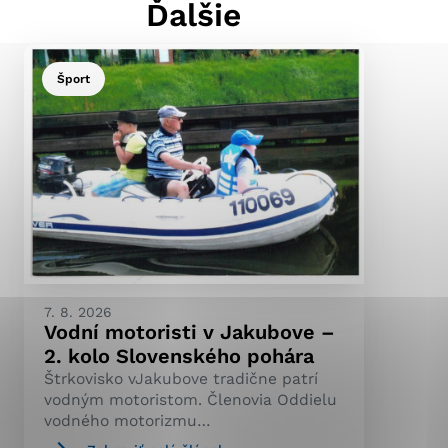
Ďalšie
Šport
ránky uplatniteľnými
pečeným oblastiam webovej
ránok stránku používajú,
ierajú anonymne a nie je
7. 8. 2026
Vodní motoristi v Jakubove –
2. kolo Slovenského pohára
Štrkovisko vJakubove tradične patrí
vodným motoristom. Členovia Oddielu
vodného motorizmu…