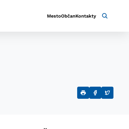
Mesto
Občan
Kontakty
aktivite a preferenciách.
e alebo aby sa uložila