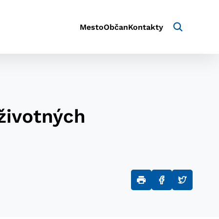
Mesto
Občan
Kontakty
 životných
aktivite a preferenciách.
e alebo aby sa uložila