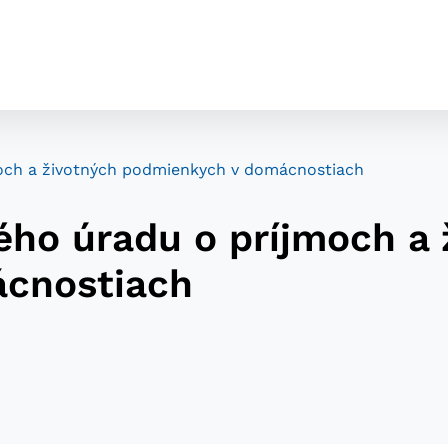
jmoch a životných podmienkych v domácnostiach
kého úradu o príjmoch a
cnostiach
cookies
o ktorých webové stránky môžu ukladať informácie o vašej 
tomu, aby si webový prehliadač zapamätoval Vaše prihláseni