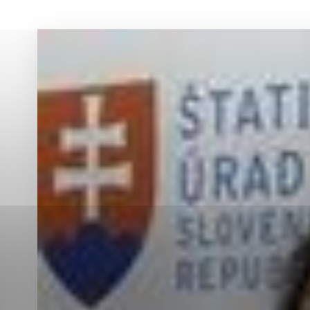
Vyberte úroveň co
Karanténna stanica Malacky
Sčítanie obyvateľov, domov a bytov
2021
Technické cookies
Separovaný zber v meste
Technické súbory cookie 
tým, že umožňujú základn
stránky. Bez týchto súbo
Analytické cookies
Analytické cookies pomáha
aby mohol stránky optimal
možné ich spojiť s konkr