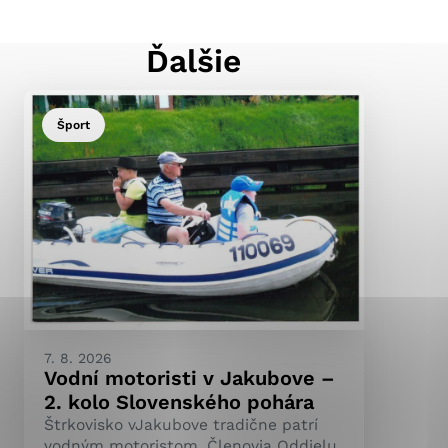
Ďalšie
ránky uplatniteľnými
pečeným oblastiam webovej
Šport
ránok stránku používajú,
ierajú anonymne a nie je
7. 8. 2026
Vodní motoristi v Jakubove –
2. kolo Slovenského pohára
Štrkovisko vJakubove tradične patrí
vodným motoristom. Členovia Oddielu