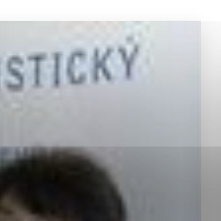
okies, ktorú chcete povoliť
sú pre prevádzku nevyhnutné a pomáhajú urobiť webové st
é funkcie, ako je navigácia na stránke a prístup k zabez
rov cookie nemôže web správne fungovať.
jú prevádzkovateľovi stránok pochopiť, ako návštevníci st
izovať a ponúknuť im lepšiu skúsenosť. Všetky dáta sa zb
étnou osobou.
Povoliť všetko
Uložiť nastavenia
Viac informácií