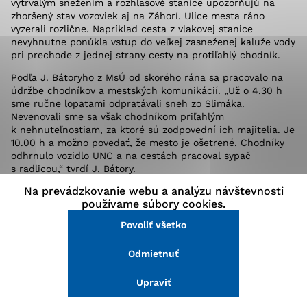
vytrvalým snežením a rozhlasové stanice upozorňujú na
stránke a prístup k zabezpečeným oblastiam webovej
zhoršený stav vozoviek aj na Záhorí. Ulice mesta ráno
stránky. Bez týchto súborov cookie nemôže web
vyzerali rozlične. Napríklad cesta z vlakovej stanice
správne fungovať.
nevyhnutne ponúkla vstup do veľkej zasneženej kaluže vody
pri prechode z jednej strany cesty na protiľahlý chodník.
Analytické cookies
Podľa J. Bátoryho z MsÚ od skorého rána sa pracovalo na
údržbe chodníkov a mestských komunikácií. „Už o 4.30 h
Analytické cookies pomáhajú prevádzkovateľovi stránok
sme ručne lopatami odpratávali sneh zo Slimáka.
pochopiť, ako návštevníci stránok stránku používajú,
Nevenovali sme sa však chodníkom priľahlým
aby mohol stránky optimalizovať a ponúknuť im lepšiu
k nehnuteľnostiam, za ktoré sú zodpovední ich majitelia. Je
skúsenosť. Všetky dáta sa zbierajú anonymne a nie je
10.00 h a možno povedať, že mesto je ošetrené. Chodníky
možné ich spojiť s konkrétnou osobou.
odhrnulo vozidlo UNC a na cestách pracoval sypač
s radlicou,“ tvrdí J. Bátory.
Na prevádzkovanie webu a analýzu návštevnosti
Na pracovnom výjazde sme však taký dojem nezískali.
Povoliť všetko
používame súbory cookies.
Možno strojové ani ľudské kapacity na údržbu mesta
nestačia, no cesty boli upravené len ojedinele. Traktor
Povoliť všetko
Uložiť nastavenia
s radlicou (s bratislavskou značkou) sme stretli len na
Záhoráckej ulici (štátna cesta) a na príjazde na diaľnicu.
Odmietnuť
Viac informácií
Mestské stroje ani ľudia sa v čase medzi 8.30 a 9.30 h na
hlavných ťahoch nenachádzali – alebo ich nebolo
vidieť.
Upraviť