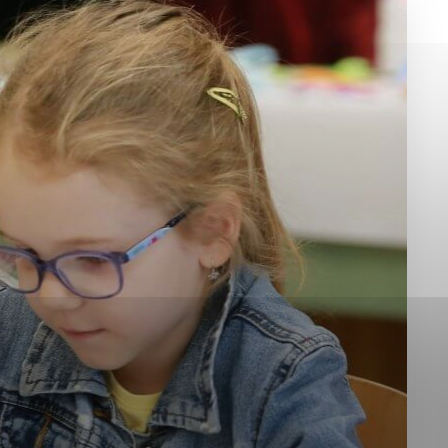
okies, ktorú chcete povoliť
sú pre prevádzku nevyhnutné a pomáhajú urobiť webové st
é funkcie, ako je navigácia na stránke a prístup k zabez
rov cookie nemôže web správne fungovať.
jú prevádzkovateľovi stránok pochopiť, ako návštevníci st
izovať a ponúknuť im lepšiu skúsenosť. Všetky dáta sa zb
étnou osobou.
Povoliť všetko
Uložiť nastavenia
Viac informácií