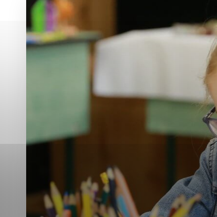
Vyberte úroveň co
Karanténna stanica Malacky
Sčítanie obyvateľov, domov a bytov
2021
Technické cookies
Separovaný zber v meste
Technické súbory cookie 
tým, že umožňujú základn
stránky. Bez týchto súbo
Analytické cookies
Analytické cookies pomáha
aby mohol stránky optimal
možné ich spojiť s konkr