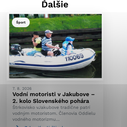
Ďalšie
Šport
ránky uplatniteľnými
pečeným oblastiam webovej
ránok stránku používajú,
ierajú anonymne a nie je
7. 8. 2026
Vodní motoristi v Jakubove –
2. kolo Slovenského pohára
Štrkovisko vJakubove tradične patrí
vodným motoristom. Členovia Oddielu
vodného motorizmu…