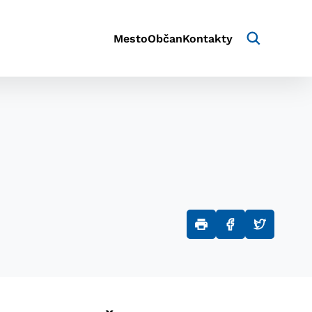
Mesto
Občan
Kontakty
aktivite a preferenciách.
e alebo aby sa uložila