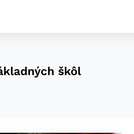
základných škôl
cookies
o ktorých webové stránky môžu ukladať informácie o vašej 
tomu, aby si webový prehliadač zapamätoval Vaše prihláseni