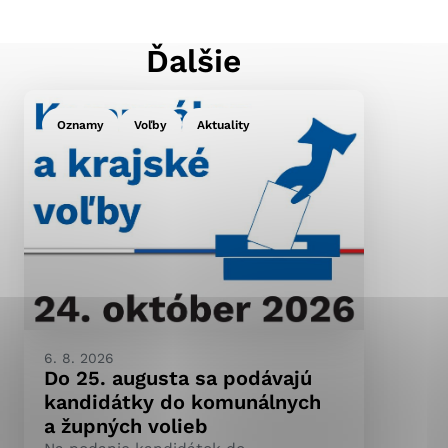
Ďalšie
ránky uplatniteľnými
pečeným oblastiam webovej
Oznamy
Voľby
Aktuality
ránok stránku používajú,
ierajú anonymne a nie je
6. 8. 2026
Do 25. augusta sa podávajú
kandidátky do komunálnych
a župných volieb