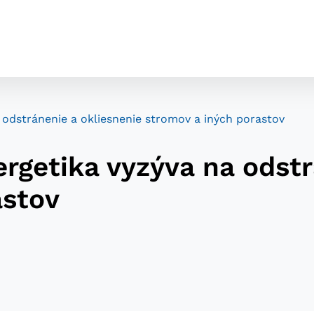
odstránenie a okliesnenie stromov a iných porastov
rgetika vyzýva na odstr
astov
cookies
o ktorých webové stránky môžu ukladať informácie o vašej 
tomu, aby si webový prehliadač zapamätoval Vaše prihláseni