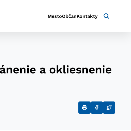
Mesto
Občan
Kontakty
ánenie a okliesnenie
aktivite a preferenciách.
e alebo aby sa uložila