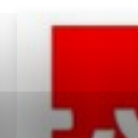
Vyberte úroveň co
Karanténna stanica Malacky
Sčítanie obyvateľov, domov a bytov
2021
Technické cookies
Separovaný zber v meste
Technické súbory cookie 
tým, že umožňujú základn
stránky. Bez týchto súbo
Analytické cookies
Analytické cookies pomáha
aby mohol stránky optimal
možné ich spojiť s konkr