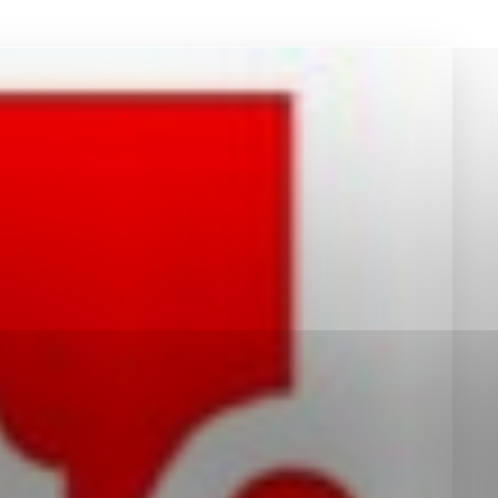
okies, ktorú chcete povoliť
sú pre prevádzku nevyhnutné a pomáhajú urobiť webové st
é funkcie, ako je navigácia na stránke a prístup k zabez
rov cookie nemôže web správne fungovať.
jú prevádzkovateľovi stránok pochopiť, ako návštevníci st
izovať a ponúknuť im lepšiu skúsenosť. Všetky dáta sa zb
étnou osobou.
Povoliť všetko
Uložiť nastavenia
Viac informácií