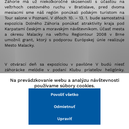
Záhorie má už niekoľkoročné skúsenosti s účasťou na
stránke a prístup k zabezpečeným oblastiam webovej
veľtrhoch cestovného ruchu v Bratislave, pred dvoma
stránky. Bez týchto súborov cookie nemôže web
mesiacmi sme náš región ponúkali poľským turistom na
správne fungovať.
Tour salone v
Poznani. V d
ňoch
10. – 13. 1. bude samostatná
expozícia
Dolného Záhoria ponúkať
atraktivity kraja pod
Karpatami
českým a moravským návštevníkom. Účasť
mesta
Analytické cookies
a okresu Malacky
na veľtrhu Regiontour
2008
v Brne
umožnil grant, ktorý s podporou Európskej únie realizuje
Analytické cookies pomáhajú prevádzkovateľovi stránok
Mesto Malacky.
pochopiť, ako návštevníci stránok stránku používajú,
aby mohol stránky optimalizovať a ponúknuť im lepšiu
skúsenosť. Všetky dáta sa zbierajú anonymne a nie je
V otvárací de
ň sa
expozíciou v pavilóne V
budú niesť
možné ich spojiť s konkrétnou osobou.
záhorácke melódie v podaní
Klubu
priateľov heligónky.
Dolné Záhorie
chce zaujať pozornosť návštevníkov aj novým
Na prevádzkovanie webu a analýzu návštevnosti
propagačným materiálom – brožúrou o atraktivitách
Povoliť všetko
používame súbory cookies.
regiónu, komplexnou ponukou ubytovania a pohľadnicami
s 3D efektom.
Regi
ón sa bude prezentovať ako oblasť
Povoliť všetko
Uložiť nastavenia
predurčen
á na cykloturistiku a turistiku, ako kraj
prírodných zákutí a historických pamiatok ľudovej
Odmietnuť
Viac informácií
a sakrálnej architektúry i ako región, v ktorom sa ľudia
vedia zabávať
. V podobe
kalendára podujatí dostanú českí
Upraviť
návštevníci pozvánku na tradičné podujatia
nadregionálneho významu: stupavský Deň zelá, Prvomájové