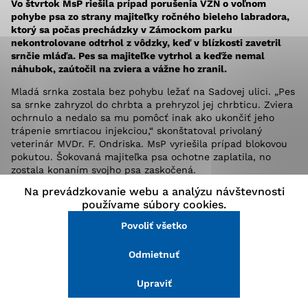
Vo štvrtok MsP riešila prípad porušenia VZN o voľnom
stránke a prístup k zabezpečeným oblastiam webovej
pohybe psa zo strany majiteľky ročného bieleho labradora,
stránky. Bez týchto súborov cookie nemôže web
ktorý sa počas prechádzky v Zámockom parku
správne fungovať.
nekontrolovane odtrhol z vôdzky, keď v blízkosti zavetril
srnčie mláďa. Pes sa majiteľke vytrhol a keďže nemal
náhubok, zaútočil na zviera a vážne ho zranil.
Analytické cookies
Mladá srnka zostala bez pohybu ležať na Sadovej ulici. „Pes
Analytické cookies pomáhajú prevádzkovateľovi stránok
sa srnke zahryzol do chrbta a prehryzol jej chrbticu. Zviera
pochopiť, ako návštevníci stránok stránku používajú,
ochrnulo a nedalo sa mu pomôcť inak ako ukončiť jeho
aby mohol stránky optimalizovať a ponúknuť im lepšiu
trápenie smrtiacou injekciou,“ skonštatoval privolaný
skúsenosť. Všetky dáta sa zbierajú anonymne a nie je
veterinár MVDr. F. Ondriska. MsP vyriešila prípad blokovou
možné ich spojiť s konkrétnou osobou.
pokutou. Šokovaná majiteľka psa ochotne zaplatila, no
zostala konaním svojho psa zaskočená.
Na prevádzkovanie webu a analýzu návštevnosti
„Pes sa doteraz prejavoval ako hravý, priateľský
Povoliť všetko
používame súbory cookies.
a spoločenský,“ sotva sa zmohla na slovo mladá žena, ktorá
vzápätí dodala, že už s ním nikdy cez Zámocký park
Povoliť všetko
Uložiť nastavenia
nepôjde. Nie 200 Sk pokuty, ale šok z nevyspytateľného
správania psa, o ktorom si myslíme, že ho poznáme, možno
Odmietnuť
Viac informácií
bude poučením aj pre ostatných psičkárov.
Upraviť