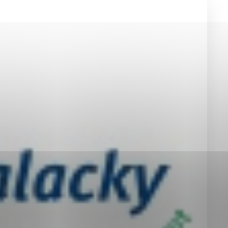
okies, ktorú chcete povoliť
sú pre prevádzku nevyhnutné a pomáhajú urobiť webové st
é funkcie, ako je navigácia na stránke a prístup k zabez
rov cookie nemôže web správne fungovať.
jú prevádzkovateľovi stránok pochopiť, ako návštevníci st
izovať a ponúknuť im lepšiu skúsenosť. Všetky dáta sa zb
étnou osobou.
Povoliť všetko
Uložiť nastavenia
Viac informácií