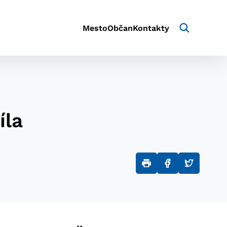
Mesto
Občan
Kontakty
íla
aktivite a preferenciách.
e alebo aby sa uložila