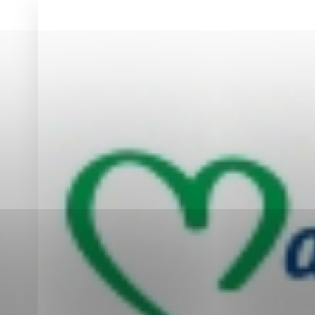
Vyberte úroveň co
Karanténna stanica Malacky
Sčítanie obyvateľov, domov a bytov
2021
Technické cookies
Separovaný zber v meste
Technické súbory cookie 
tým, že umožňujú základn
stránky. Bez týchto súbo
Analytické cookies
Analytické cookies pomáha
aby mohol stránky optimal
možné ich spojiť s konkr