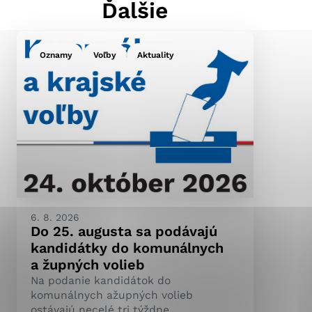
Ďalšie
Oznamy
Voľby
Aktuality
ránky uplatniteľnými
pečeným oblastiam webovej
ránok stránku používajú,
ierajú anonymne a nie je
6. 8. 2026
Do 25. augusta sa podávajú
kandidátky do komunálnych
a župných volieb
Na podanie kandidátok do
komunálnych ažupných volieb
ostávajú necelé tri týždne.