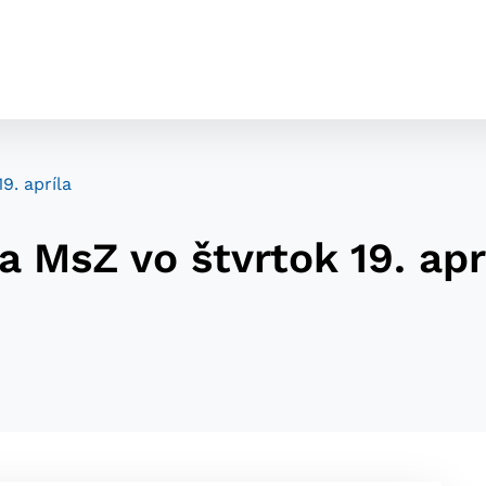
9. apríla
 MsZ vo štvrtok 19. apr
cookies
o ktorých webové stránky môžu ukladať informácie o vašej 
tomu, aby si webový prehliadač zapamätoval Vaše prihláseni