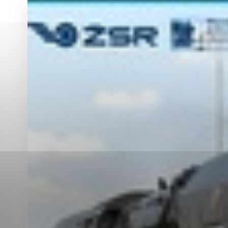
Vyberte úroveň co
Karanténna stanica Malacky
Sčítanie obyvateľov, domov a bytov
2021
Technické cookies
Separovaný zber v meste
Technické súbory cookie 
tým, že umožňujú základn
stránky. Bez týchto súbo
Analytické cookies
Analytické cookies pomáha
aby mohol stránky optimal
možné ich spojiť s konkr