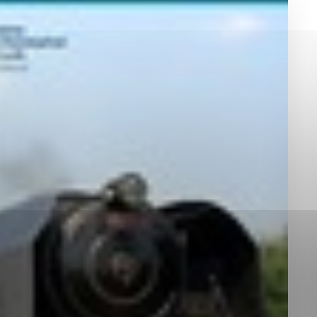
okies, ktorú chcete povoliť
sú pre prevádzku nevyhnutné a pomáhajú urobiť webové st
é funkcie, ako je navigácia na stránke a prístup k zabez
rov cookie nemôže web správne fungovať.
jú prevádzkovateľovi stránok pochopiť, ako návštevníci st
izovať a ponúknuť im lepšiu skúsenosť. Všetky dáta sa zb
étnou osobou.
Povoliť všetko
Uložiť nastavenia
Viac informácií