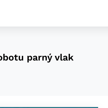
obotu parný vlak
cookies
o ktorých webové stránky môžu ukladať informácie o vašej 
tomu, aby si webový prehliadač zapamätoval Vaše prihláseni