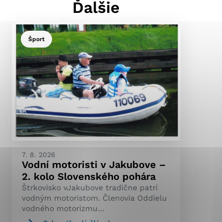
Ďalšie
Šport
ránky uplatniteľnými
pečeným oblastiam webovej
ránok stránku používajú,
ierajú anonymne a nie je
7. 8. 2026
Vodní motoristi v Jakubove –
2. kolo Slovenského pohára
Štrkovisko vJakubove tradične patrí
vodným motoristom. Členovia Oddielu
vodného motorizmu…