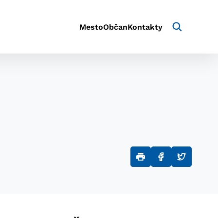
Mesto
Občan
Kontakty
aktivite a preferenciách.
e alebo aby sa uložila