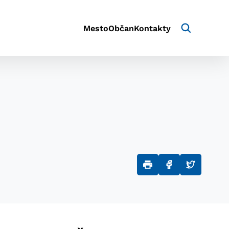
Mesto
Občan
Kontakty
aktivite a preferenciách.
e alebo aby sa uložila