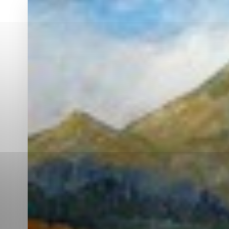
Vyberte úroveň co
Karanténna stanica Malacky
Sčítanie obyvateľov, domov a bytov
2021
Technické cookies
Separovaný zber v meste
Technické súbory cookie 
tým, že umožňujú základn
stránky. Bez týchto súbo
Analytické cookies
Analytické cookies pomáha
aby mohol stránky optimal
možné ich spojiť s konkr