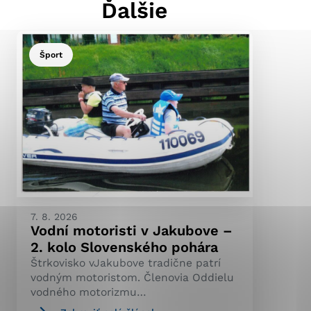
Ďalšie
Šport
ránky uplatniteľnými
pečeným oblastiam webovej
ránok stránku používajú,
ierajú anonymne a nie je
7. 8. 2026
Vodní motoristi v Jakubove –
2. kolo Slovenského pohára
Štrkovisko vJakubove tradične patrí
vodným motoristom. Členovia Oddielu
vodného motorizmu…