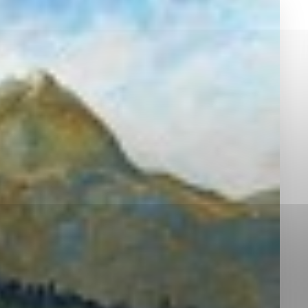
okies, ktorú chcete povoliť
sú pre prevádzku nevyhnutné a pomáhajú urobiť webové st
é funkcie, ako je navigácia na stránke a prístup k zabez
rov cookie nemôže web správne fungovať.
jú prevádzkovateľovi stránok pochopiť, ako návštevníci st
izovať a ponúknuť im lepšiu skúsenosť. Všetky dáta sa zb
étnou osobou.
Povoliť všetko
Uložiť nastavenia
Viac informácií