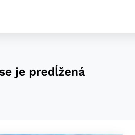
se je predĺžená
cookies
o ktorých webové stránky môžu ukladať informácie o vašej 
tomu, aby si webový prehliadač zapamätoval Vaše prihláseni