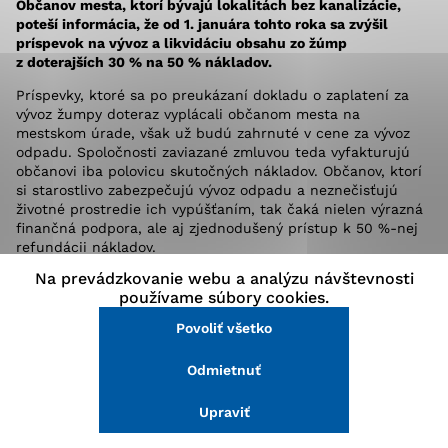
Občanov mesta, ktorí bývajú lokalitách bez kanalizácie,
stránke a prístup k zabezpečeným oblastiam webovej
poteší informácia, že od 1. januára tohto roka sa zvýšil
stránky. Bez týchto súborov cookie nemôže web
príspevok na vývoz a likvidáciu obsahu zo žúmp
správne fungovať.
z doterajších 30 % na 50 % nákladov.
Príspevky, ktoré sa po preukázaní dokladu o zaplatení za
Analytické cookies
vývoz žumpy doteraz vyplácali občanom mesta na
mestskom úrade, však už budú zahrnuté v cene za vývoz
Analytické cookies pomáhajú prevádzkovateľovi stránok
odpadu. Spoločnosti zaviazané zmluvou teda vyfakturujú
pochopiť, ako návštevníci stránok stránku používajú,
občanovi iba polovicu skutočných nákladov. Občanov, ktorí
aby mohol stránky optimalizovať a ponúknuť im lepšiu
si starostlivo zabezpečujú vývoz odpadu a neznečisťujú
skúsenosť. Všetky dáta sa zbierajú anonymne a nie je
životné prostredie ich vypúšťaním, tak čaká nielen výrazná
možné ich spojiť s konkrétnou osobou.
finančná podpora, ale aj zjednodušený prístup k 50 %-nej
refundácii nákladov.
Na prevádzkovanie webu a analýzu návštevnosti
Mesto Malacky doteraz uzatvorilo zmluvy na zabezpečenie
Povoliť všetko
používame súbory cookies.
služieb vývozu obsahu zo žúmp pre občanov mesta s týmito
spoločnosťami:
Povoliť všetko
Uložiť nastavenia
* DOPRÁVIA JOZEF GAJDA, Závod (360 Sk za 1 cisternu
Odmietnuť
Viac informácií
s objemom 8 m3; tel. č. 7799409, 0903 706090,
0903 207367);
Upraviť
* Agrotrans Jozef Valla, Kostolište (416,50 Sk za 1
cisternu s objemom 8,3 m3; tel. č. 7734008, 0905 480423);