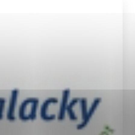
okies, ktorú chcete povoliť
sú pre prevádzku nevyhnutné a pomáhajú urobiť webové st
é funkcie, ako je navigácia na stránke a prístup k zabez
rov cookie nemôže web správne fungovať.
jú prevádzkovateľovi stránok pochopiť, ako návštevníci st
izovať a ponúknuť im lepšiu skúsenosť. Všetky dáta sa zb
étnou osobou.
Povoliť všetko
Uložiť nastavenia
Viac informácií