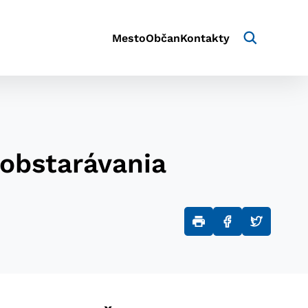
Mesto
Občan
Kontakty
 obstarávania
aktivite a preferenciách.
e alebo aby sa uložila