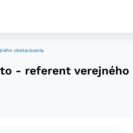
ejného obstarávania
to - referent verejného
cookies
o ktorých webové stránky môžu ukladať informácie o vašej 
tomu, aby si webový prehliadač zapamätoval Vaše prihláseni