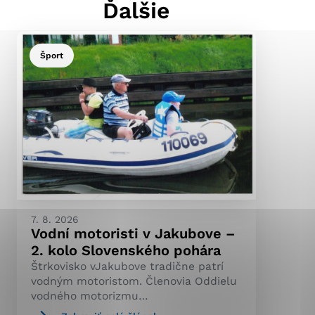
Ďalšie
Šport
ránky uplatniteľnými
pečeným oblastiam webovej
ránok stránku používajú,
ierajú anonymne a nie je
7. 8. 2026
Vodní motoristi v Jakubove –
2. kolo Slovenského pohára
Štrkovisko vJakubove tradične patrí
vodným motoristom. Členovia Oddielu
vodného motorizmu…