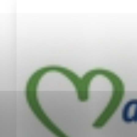
Vyberte úroveň co
Karanténna stanica Malacky
Sčítanie obyvateľov, domov a bytov
2021
Technické cookies
Separovaný zber v meste
Technické súbory cookie 
tým, že umožňujú základn
stránky. Bez týchto súbo
Analytické cookies
Analytické cookies pomáha
aby mohol stránky optimal
možné ich spojiť s konkr