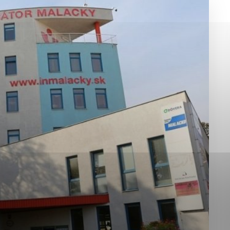
okies, ktorú chcete povoliť
sú pre prevádzku nevyhnutné a pomáhajú urobiť webové st
é funkcie, ako je navigácia na stránke a prístup k zabez
rov cookie nemôže web správne fungovať.
jú prevádzkovateľovi stránok pochopiť, ako návštevníci st
izovať a ponúknuť im lepšiu skúsenosť. Všetky dáta sa zb
étnou osobou.
Povoliť všetko
Uložiť nastavenia
Viac informácií