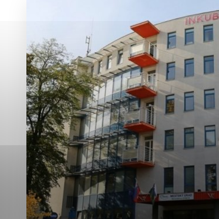
Vyberte úroveň co
Karanténna stanica Malacky
Sčítanie obyvateľov, domov a bytov
2021
Technické cookies
Separovaný zber v meste
Technické súbory cookie 
tým, že umožňujú základn
stránky. Bez týchto súbo
Analytické cookies
Analytické cookies pomáha
aby mohol stránky optimal
možné ich spojiť s konkr