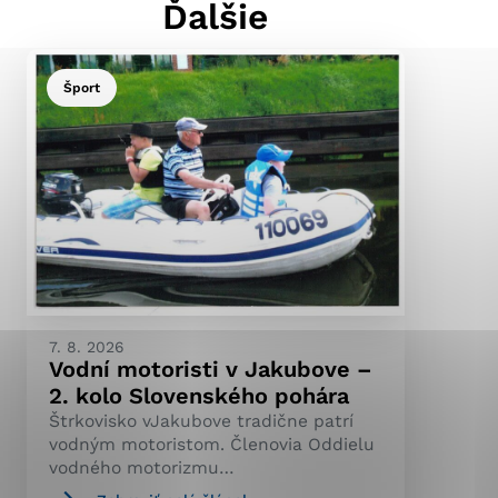
Ďalšie
Šport
ránky uplatniteľnými
pečeným oblastiam webovej
ránok stránku používajú,
ierajú anonymne a nie je
7. 8. 2026
Vodní motoristi v Jakubove –
2. kolo Slovenského pohára
Štrkovisko vJakubove tradične patrí
vodným motoristom. Členovia Oddielu
vodného motorizmu…