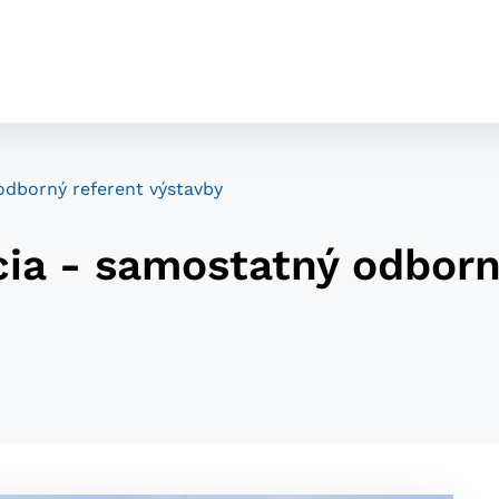
odborný referent výstavby
cia - samostatný odborn
cookies
o ktorých webové stránky môžu ukladať informácie o vašej 
tomu, aby si webový prehliadač zapamätoval Vaše prihláseni