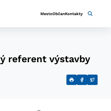
Mesto
Občan
Kontakty
ý referent výstavby
aktivite a preferenciách.
e alebo aby sa uložila