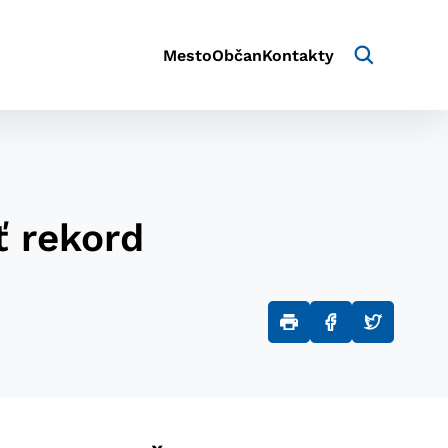
Mesto
Občan
Kontakty
ť rekord
aktivite a preferenciách.
e alebo aby sa uložila