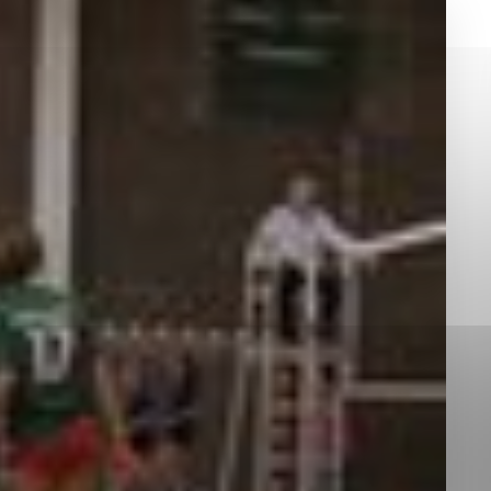
okies, ktorú chcete povoliť
sú pre prevádzku nevyhnutné a pomáhajú urobiť webové st
é funkcie, ako je navigácia na stránke a prístup k zabez
rov cookie nemôže web správne fungovať.
jú prevádzkovateľovi stránok pochopiť, ako návštevníci st
izovať a ponúknuť im lepšiu skúsenosť. Všetky dáta sa zb
étnou osobou.
Povoliť všetko
Uložiť nastavenia
Viac informácií