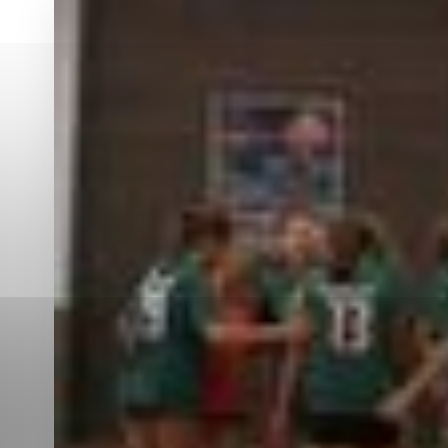
Vyberte úroveň co
Karanténna stanica Malacky
Sčítanie obyvateľov, domov a bytov
2021
Technické cookies
Separovaný zber v meste
Technické súbory cookie 
tým, že umožňujú základn
stránky. Bez týchto súbo
Analytické cookies
Analytické cookies pomáha
aby mohol stránky optimal
možné ich spojiť s konkr