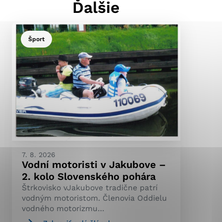
Ďalšie
Šport
ránky uplatniteľnými
pečeným oblastiam webovej
ránok stránku používajú,
ierajú anonymne a nie je
7. 8. 2026
Vodní motoristi v Jakubove –
2. kolo Slovenského pohára
Štrkovisko vJakubove tradične patrí
vodným motoristom. Členovia Oddielu
vodného motorizmu…