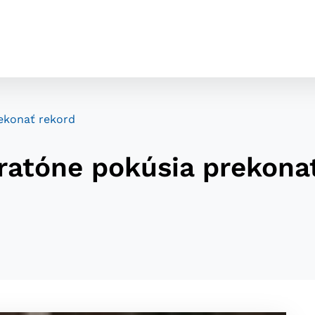
rekonať rekord
aratóne pokúsia prekona
cookies
o ktorých webové stránky môžu ukladať informácie o vašej 
tomu, aby si webový prehliadač zapamätoval Vaše prihláseni