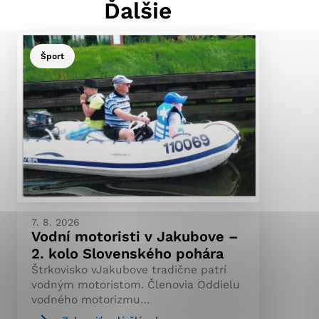
Ďalšie
Šport
ránky uplatniteľnými
pečeným oblastiam webovej
ránok stránku používajú,
ierajú anonymne a nie je
7. 8. 2026
Vodní motoristi v Jakubove –
2. kolo Slovenského pohára
Štrkovisko vJakubove tradične patrí
vodným motoristom. Členovia Oddielu
vodného motorizmu…