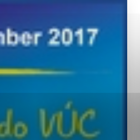
okies, ktorú chcete povoliť
sú pre prevádzku nevyhnutné a pomáhajú urobiť webové st
é funkcie, ako je navigácia na stránke a prístup k zabez
rov cookie nemôže web správne fungovať.
jú prevádzkovateľovi stránok pochopiť, ako návštevníci st
izovať a ponúknuť im lepšiu skúsenosť. Všetky dáta sa zb
étnou osobou.
Povoliť všetko
Uložiť nastavenia
Viac informácií