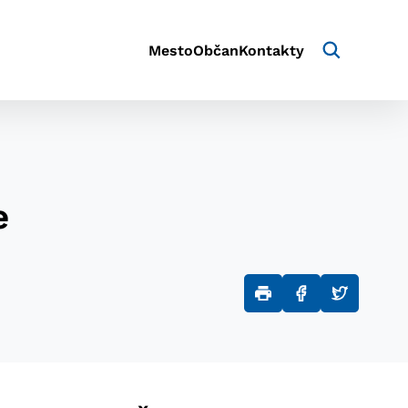
Mesto
Občan
Kontakty
e
aktivite a preferenciách.
e alebo aby sa uložila