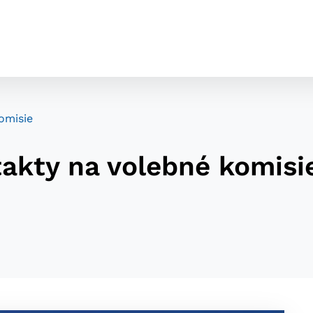
omisie
akty na volebné komisi
cookies
o ktorých webové stránky môžu ukladať informácie o vašej 
tomu, aby si webový prehliadač zapamätoval Vaše prihláseni