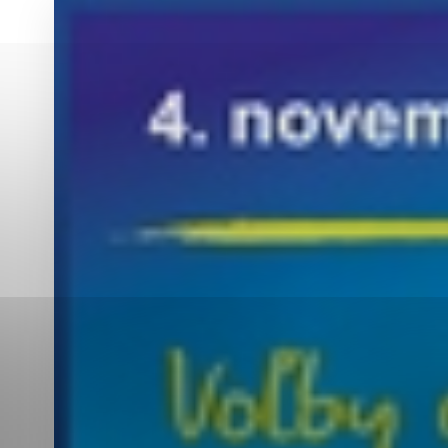
Vyberte úroveň co
Karanténna stanica Malacky
Sčítanie obyvateľov, domov a bytov
2021
Technické cookies
Separovaný zber v meste
Technické súbory cookie 
tým, že umožňujú základn
stránky. Bez týchto súbo
Analytické cookies
Analytické cookies pomáha
aby mohol stránky optimal
možné ich spojiť s konkr