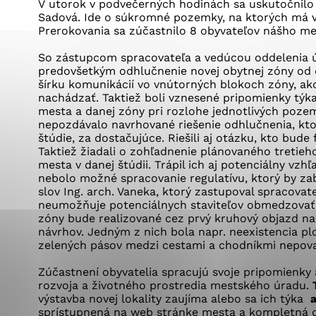
Vyberte úroveň co
V utorok v podvečerných hodinách sa uskutočnil
Karanténna stanica Malacky
Sadová. Ide o súkromné pozemky, na ktorých má v
Sčítanie obyvateľov, domov a bytov
Prerokovania sa zúčastnilo 8 obyvateľov nášho me
2021
Technické cookies
Separovaný zber v meste
So zástupcom spracovateľa a vedúcou oddelenia úz
Technické súbory cookie 
predovšetkým odhlučnenie novej obytnej zóny od d
tým, že umožňujú základn
šírku komunikácií vo vnútorných blokoch zóny, ako
stránky. Bez týchto súbo
nachádzať. Taktiež boli vznesené pripomienky tý
mesta a danej zóny pri rozlohe jednotlivých poze
nepozdávalo navrhované riešenie odhlučnenia, ktor
Analytické cookies
štúdie, za dostačujúce. Riešili aj otázku, kto bude
Taktiež žiadali o zohľadnenie plánovaného tretie
Analytické cookies pomáha
mesta v danej štúdii. Trápil ich aj potenciálny vzh
aby mohol stránky optimal
nebolo možné spracovanie regulatívu, ktorý by zab
slov Ing. arch. Vaneka, ktorý zastupoval spracovate
možné ich spojiť s konkr
neumožňuje potenciálnych staviteľov obmedzovať
zóny bude realizované cez prvý kruhový objazd na 
návrhov. Jedným z nich bola napr. neexistencia p
zelených pásov medzi cestami a chodníkmi nepova
Zúčastnení obyvatelia spracujú svoje pripomienky
rozvoja a životného prostredia mestského úradu.
výstavba novej lokality zaujíma alebo sa ich týka
a
sprístupnená na web stránke mesta a kompletná 