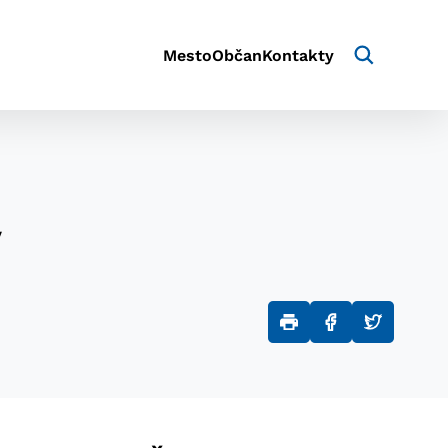
Mesto
Občan
Kontakty
v
aktivite a preferenciách.
e alebo aby sa uložila