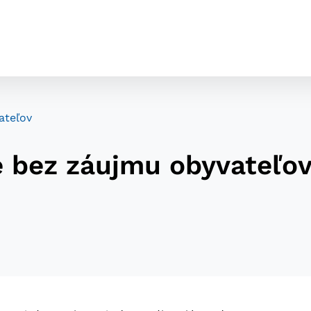
ateľov
e bez záujmu obyvateľo
cookies
o ktorých webové stránky môžu ukladať informácie o vašej 
tomu, aby si webový prehliadač zapamätoval Vaše prihláseni