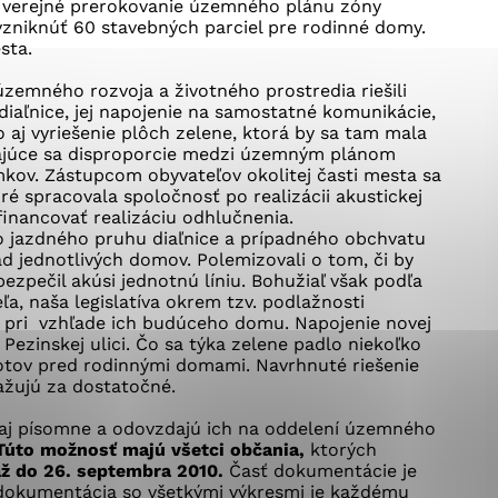
okies, ktorú chcete povoliť
o verejné prerokovanie územného plánu zóny
zniknúť 60 stavebných parciel pre rodinné domy.
sta.
emného rozvoja a životného prostredia riešili
sú pre prevádzku nevyhnutné a pomáhajú urobiť webové st
iaľnice, jej napojenie na samostatné komunikácie,
é funkcie, ako je navigácia na stránke a prístup k zabez
 aj vyriešenie plôch zelene, ktorá by sa tam mala
rov cookie nemôže web správne fungovať.
kajúce sa disproporcie medzi územným plánom
mkov. Zástupcom obyvateľov okolitej časti mesta sa
é spracovala spoločnosť po realizácii akustickej
 financovať realizáciu odhlučnenia.
ho jazdného pruhu diaľnice a prípadného obchvatu
jú prevádzkovateľovi stránok pochopiť, ako návštevníci st
ľad jednotlivých domov. Polemizovali o tom, či by
izovať a ponúknuť im lepšiu skúsenosť. Všetky dáta sa zb
ezpečil akúsi jednotnú líniu. Bohužiaľ však podľa
ľa, naša legislatíva okrem tzv. podlažnosti
étnou osobou.
 pri vzhľade ich budúceho domu. Napojenie novej
Pezinskej ulici. Čo sa týka zelene padlo niekoľko
lotov pred rodinnými domami. Navrhnuté riešenie
Povoliť všetko
Uložiť nastavenia
Viac informácií
žujú za dostatočné.
 aj písomne a odovzdajú ich na oddelení územného
Túto možnosť majú všetci občania,
ktorých
ž do 26. septembra 2010.
Časť dokumentácie je
dokumentácia so všetkými výkresmi je každému