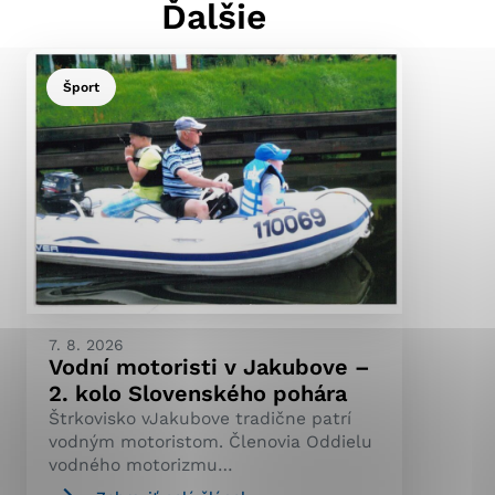
Ďalšie
Šport
ránky uplatniteľnými
pečeným oblastiam webovej
ránok stránku používajú,
ierajú anonymne a nie je
7. 8. 2026
Vodní motoristi v Jakubove –
2. kolo Slovenského pohára
Štrkovisko vJakubove tradične patrí
vodným motoristom. Členovia Oddielu
vodného motorizmu…