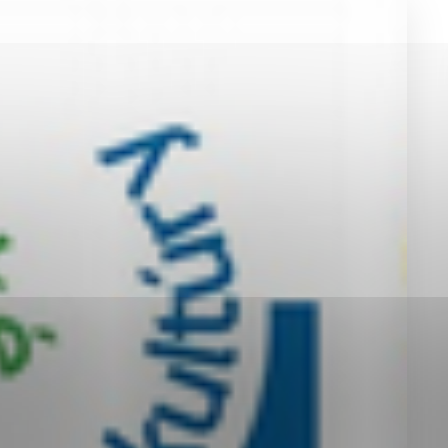
okies, ktorú chcete povoliť
sú pre prevádzku nevyhnutné a pomáhajú urobiť webové st
é funkcie, ako je navigácia na stránke a prístup k zabez
rov cookie nemôže web správne fungovať.
jú prevádzkovateľovi stránok pochopiť, ako návštevníci st
izovať a ponúknuť im lepšiu skúsenosť. Všetky dáta sa zb
étnou osobou.
Povoliť všetko
Uložiť nastavenia
Viac informácií