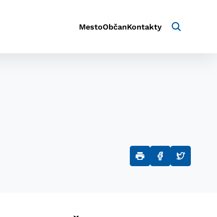
Mesto
Občan
Kontakty
aktivite a preferenciách.
e alebo aby sa uložila