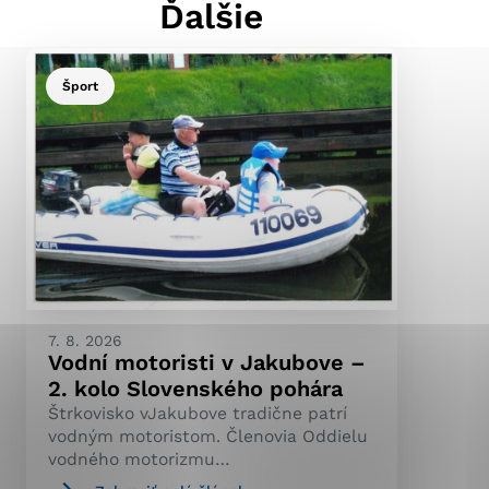
Ďalšie
Šport
ránky uplatniteľnými
pečeným oblastiam webovej
ránok stránku používajú,
ierajú anonymne a nie je
7. 8. 2026
Vodní motoristi v Jakubove –
2. kolo Slovenského pohára
Štrkovisko vJakubove tradične patrí
vodným motoristom. Členovia Oddielu
vodného motorizmu…