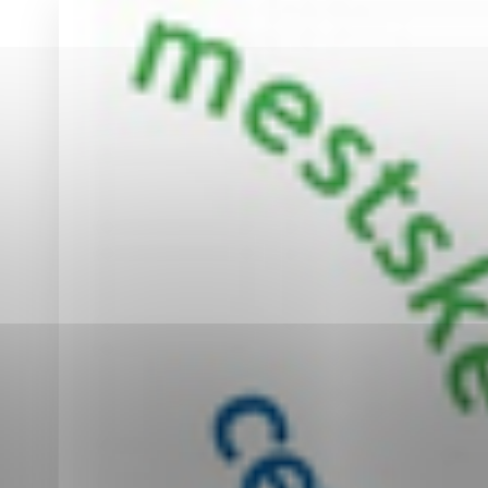
Vyberte úroveň co
Karanténna stanica Malacky
Sčítanie obyvateľov, domov a bytov
2021
Technické cookies
Separovaný zber v meste
Technické súbory cookie 
tým, že umožňujú základn
stránky. Bez týchto súbo
Analytické cookies
Analytické cookies pomáha
aby mohol stránky optimal
možné ich spojiť s konkr