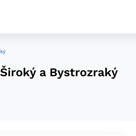
aký
 Široký a Bystrozraký
cookies
o ktorých webové stránky môžu ukladať informácie o vašej 
tomu, aby si webový prehliadač zapamätoval Vaše prihláseni