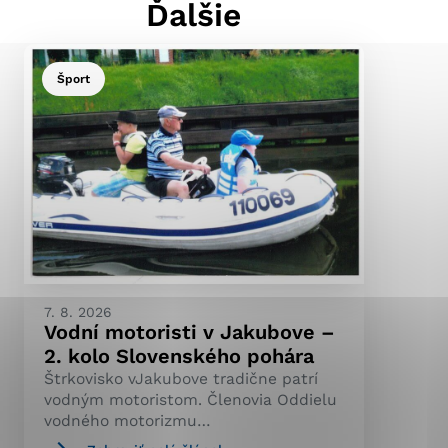
Ďalšie
Šport
ránky uplatniteľnými
pečeným oblastiam webovej
ránok stránku používajú,
ierajú anonymne a nie je
7. 8. 2026
Vodní motoristi v Jakubove –
2. kolo Slovenského pohára
Štrkovisko vJakubove tradične patrí
vodným motoristom. Členovia Oddielu
vodného motorizmu…