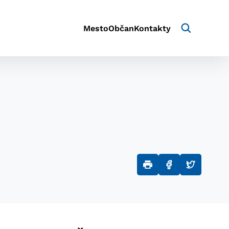
Mesto
Občan
Kontakty
aktivite a preferenciách.
e alebo aby sa uložila