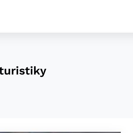
uristiky
cookies
o ktorých webové stránky môžu ukladať informácie o vašej 
tomu, aby si webový prehliadač zapamätoval Vaše prihláseni