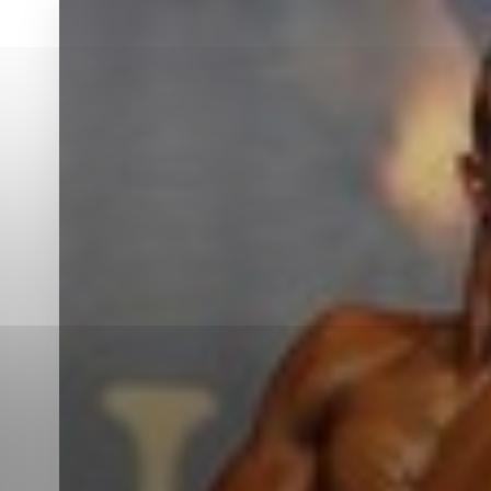
Vyberte úroveň co
Karanténna stanica Malacky
Sčítanie obyvateľov, domov a bytov
2021
Technické cookies
Separovaný zber v meste
Technické súbory cookie 
tým, že umožňujú základn
stránky. Bez týchto súbo
Analytické cookies
Analytické cookies pomáha
aby mohol stránky optimal
možné ich spojiť s konkr