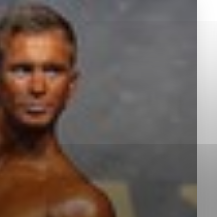
okies, ktorú chcete povoliť
sú pre prevádzku nevyhnutné a pomáhajú urobiť webové st
é funkcie, ako je navigácia na stránke a prístup k zabez
rov cookie nemôže web správne fungovať.
jú prevádzkovateľovi stránok pochopiť, ako návštevníci st
izovať a ponúknuť im lepšiu skúsenosť. Všetky dáta sa zb
étnou osobou.
Povoliť všetko
Uložiť nastavenia
Viac informácií