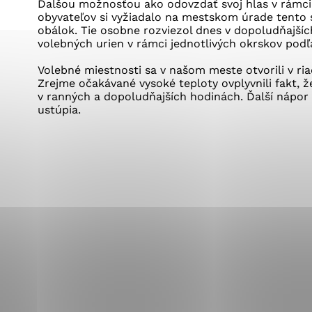
Vyberte úroveň co
Ďalšou možnosťou ako odovzdať svoj hlas v rámci
Karanténna stanica Malacky
obyvateľov si vyžiadalo na mestskom úrade tento 
Sčítanie obyvateľov, domov a bytov
obálok. Tie osobne rozviezol dnes v dopoludňajší
2021
Technické cookies
volebných urien v rámci jednotlivých okrskov podľa
Separovaný zber v meste
Technické súbory cookie 
Volebné miestnosti sa v našom meste otvorili v r
tým, že umožňujú základn
Zrejme očakávané vysoké teploty ovplyvnili fakt, ž
stránky. Bez týchto súbo
v ranných a dopoludňajších hodinách. Ďalší nápor
ustúpia.
Analytické cookies
Analytické cookies pomáha
aby mohol stránky optimal
možné ich spojiť s konkr