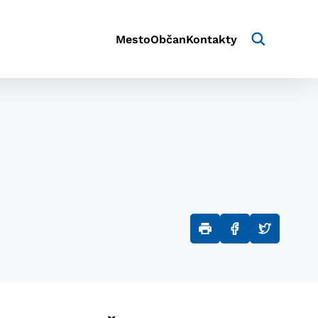
Mesto
Občan
Kontakty
aktivite a preferenciách.
e alebo aby sa uložila