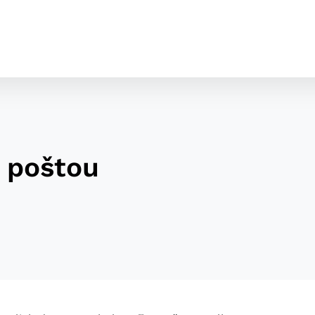
a poštou
cookies
o ktorých webové stránky môžu ukladať informácie o vašej 
tomu, aby si webový prehliadač zapamätoval Vaše prihláseni