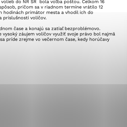
okies, ktorú chcete povoliť
 volieb do NR SR bola voľba poštou. Celkom 16
spôsob, pričom sa v riadnom termíne vrátilo 12
ch hodinách primátor mesta a vhodil ich do
 príslušnosti voličov.
sú pre prevádzku nevyhnutné a pomáhajú urobiť webové st
iadnom čase a konajú sa zatiaľ bezproblémovo.
é funkcie, ako je navigácia na stránke a prístup k zabez
e vysoký záujem voličov využiť svoje právo bol najmä
rov cookie nemôže web správne fungovať.
 sa príde zrejme vo večernom čase, kedy horúčavy
jú prevádzkovateľovi stránok pochopiť, ako návštevníci st
izovať a ponúknuť im lepšiu skúsenosť. Všetky dáta sa zb
étnou osobou.
Povoliť všetko
Uložiť nastavenia
Viac informácií