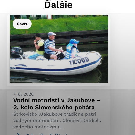
Ďalšie
Šport
ránky uplatniteľnými
pečeným oblastiam webovej
ránok stránku používajú,
ierajú anonymne a nie je
7. 8. 2026
Vodní motoristi v Jakubove –
2. kolo Slovenského pohára
Štrkovisko vJakubove tradične patrí
vodným motoristom. Členovia Oddielu
vodného motorizmu…