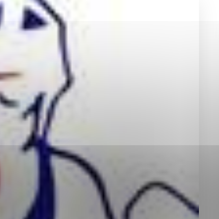
okies, ktorú chcete povoliť
sú pre prevádzku nevyhnutné a pomáhajú urobiť webové st
é funkcie, ako je navigácia na stránke a prístup k zabez
rov cookie nemôže web správne fungovať.
jú prevádzkovateľovi stránok pochopiť, ako návštevníci st
izovať a ponúknuť im lepšiu skúsenosť. Všetky dáta sa zb
étnou osobou.
Povoliť všetko
Uložiť nastavenia
Viac informácií