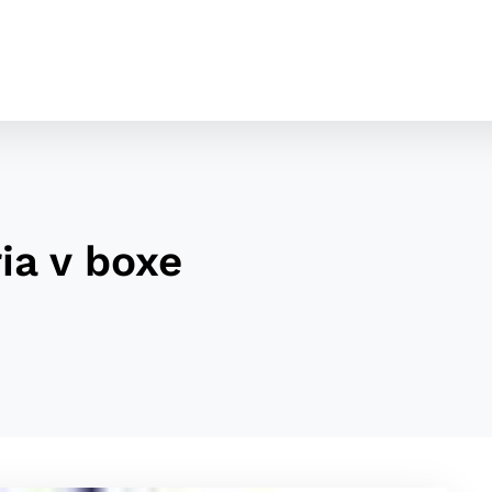
ia v boxe
cookies
o ktorých webové stránky môžu ukladať informácie o vašej 
tomu, aby si webový prehliadač zapamätoval Vaše prihláseni