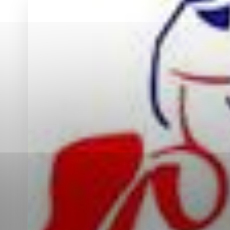
Vyberte úroveň co
Karanténna stanica Malacky
Sčítanie obyvateľov, domov a bytov
2021
Technické cookies
Separovaný zber v meste
Technické súbory cookie 
tým, že umožňujú základn
stránky. Bez týchto súbo
Analytické cookies
Analytické cookies pomáha
aby mohol stránky optimal
možné ich spojiť s konkr