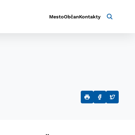
Mesto
Občan
Kontakty
aktivite a preferenciách.
e alebo aby sa uložila