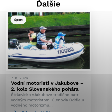
Ďalšie
Šport
ránky uplatniteľnými
pečeným oblastiam webovej
ránok stránku používajú,
ierajú anonymne a nie je
7. 8. 2026
Vodní motoristi v Jakubove –
2. kolo Slovenského pohára
Štrkovisko vJakubove tradične patrí
vodným motoristom. Členovia Oddielu
vodného motorizmu…