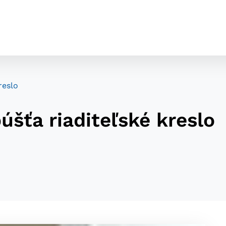
reslo
úšťa riaditeľské kreslo
cookies
o ktorých webové stránky môžu ukladať informácie o vašej 
tomu, aby si webový prehliadač zapamätoval Vaše prihláseni