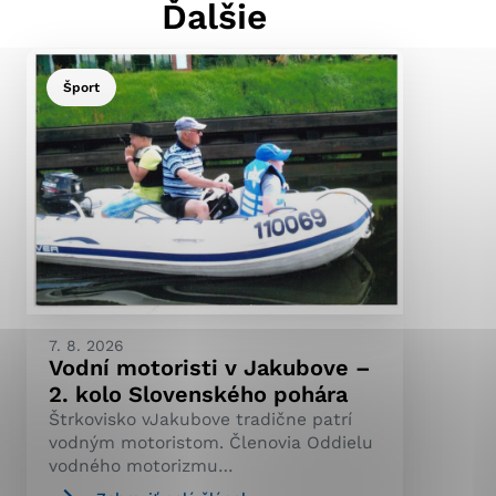
Ďalšie
Šport
ránky uplatniteľnými
pečeným oblastiam webovej
ránok stránku používajú,
ierajú anonymne a nie je
7. 8. 2026
Vodní motoristi v Jakubove –
2. kolo Slovenského pohára
Štrkovisko vJakubove tradične patrí
vodným motoristom. Členovia Oddielu
vodného motorizmu…