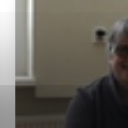
Vyberte úroveň co
Karanténna stanica Malacky
Sčítanie obyvateľov, domov a bytov
2021
Technické cookies
Separovaný zber v meste
Technické súbory cookie 
tým, že umožňujú základn
stránky. Bez týchto súbo
Analytické cookies
Analytické cookies pomáha
aby mohol stránky optimal
možné ich spojiť s konkr