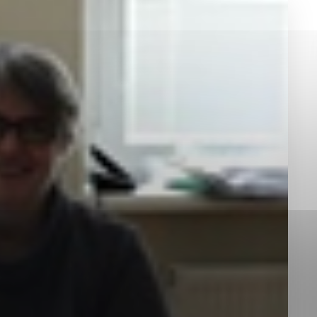
okies, ktorú chcete povoliť
sú pre prevádzku nevyhnutné a pomáhajú urobiť webové st
é funkcie, ako je navigácia na stránke a prístup k zabez
rov cookie nemôže web správne fungovať.
jú prevádzkovateľovi stránok pochopiť, ako návštevníci st
izovať a ponúknuť im lepšiu skúsenosť. Všetky dáta sa zb
étnou osobou.
Povoliť všetko
Uložiť nastavenia
Viac informácií