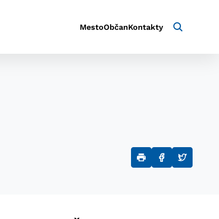
Mesto
Občan
Kontakty
aktivite a preferenciách.
e alebo aby sa uložila