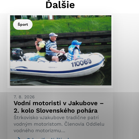
Ďalšie
Šport
ránky uplatniteľnými
pečeným oblastiam webovej
ránok stránku používajú,
ierajú anonymne a nie je
7. 8. 2026
Vodní motoristi v Jakubove –
2. kolo Slovenského pohára
Štrkovisko vJakubove tradične patrí
vodným motoristom. Členovia Oddielu
vodného motorizmu…