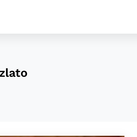
zlato
cookies
o ktorých webové stránky môžu ukladať informácie o vašej 
tomu, aby si webový prehliadač zapamätoval Vaše prihláseni