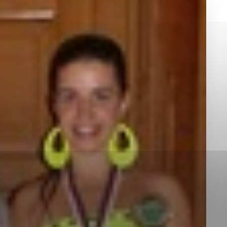
okies, ktorú chcete povoliť
sú pre prevádzku nevyhnutné a pomáhajú urobiť webové st
é funkcie, ako je navigácia na stránke a prístup k zabez
rov cookie nemôže web správne fungovať.
jú prevádzkovateľovi stránok pochopiť, ako návštevníci st
izovať a ponúknuť im lepšiu skúsenosť. Všetky dáta sa zb
étnou osobou.
Povoliť všetko
Uložiť nastavenia
Viac informácií