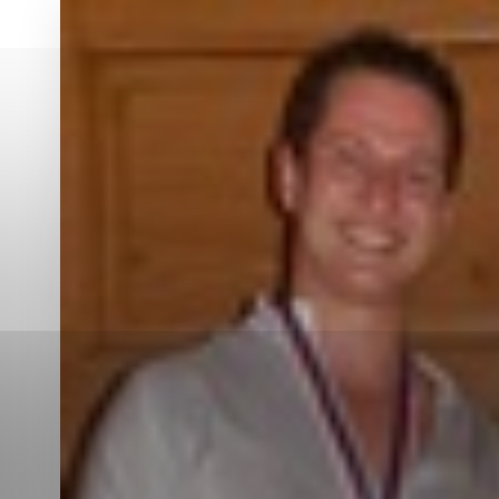
Vyberte úroveň co
Karanténna stanica Malacky
Sčítanie obyvateľov, domov a bytov
2021
Technické cookies
Separovaný zber v meste
Technické súbory cookie 
tým, že umožňujú základn
stránky. Bez týchto súbo
Analytické cookies
Analytické cookies pomáha
aby mohol stránky optimal
možné ich spojiť s konkr