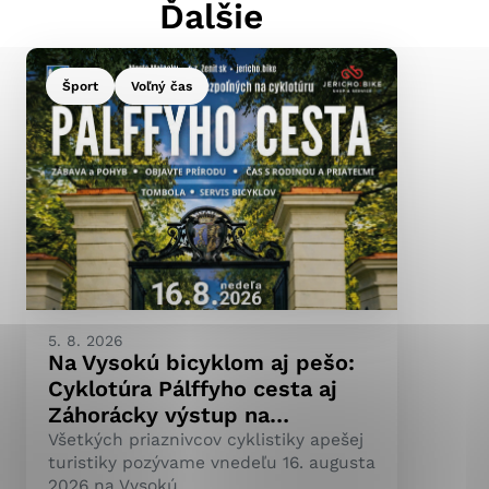
Ďalšie
Šport
Voľný čas
ránky uplatniteľnými
pečeným oblastiam webovej
ránok stránku používajú,
ierajú anonymne a nie je
5. 8. 2026
Na Vysokú bicyklom aj pešo:
Cyklotúra Pálffyho cesta aj
Záhorácky výstup na…
Všetkých priaznivcov cyklistiky apešej
turistiky pozývame vnedeľu 16. augusta
2026 na Vysokú.…