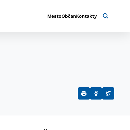
Mesto
Občan
Kontakty
aktivite a preferenciách.
e alebo aby sa uložila