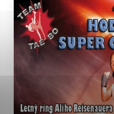
Vyberte úroveň co
Karanténna stanica Malacky
Sčítanie obyvateľov, domov a bytov
2021
Technické cookies
Separovaný zber v meste
Technické súbory cookie 
tým, že umožňujú základn
stránky. Bez týchto súbo
Analytické cookies
Analytické cookies pomáha
aby mohol stránky optimal
možné ich spojiť s konkr