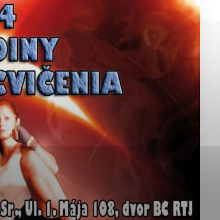
okies, ktorú chcete povoliť
sú pre prevádzku nevyhnutné a pomáhajú urobiť webové st
é funkcie, ako je navigácia na stránke a prístup k zabez
rov cookie nemôže web správne fungovať.
jú prevádzkovateľovi stránok pochopiť, ako návštevníci st
izovať a ponúknuť im lepšiu skúsenosť. Všetky dáta sa zb
étnou osobou.
Povoliť všetko
Uložiť nastavenia
Viac informácií