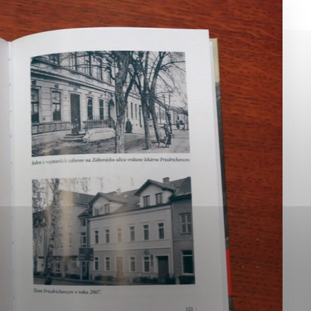
okies, ktorú chcete povoliť
sú pre prevádzku nevyhnutné a pomáhajú urobiť webové st
é funkcie, ako je navigácia na stránke a prístup k zabez
rov cookie nemôže web správne fungovať.
jú prevádzkovateľovi stránok pochopiť, ako návštevníci st
izovať a ponúknuť im lepšiu skúsenosť. Všetky dáta sa zb
étnou osobou.
Povoliť všetko
Uložiť nastavenia
Viac informácií