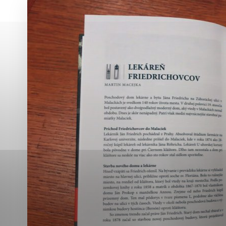
Vyberte úroveň co
Karanténna stanica Malacky
Sčítanie obyvateľov, domov a bytov
2021
Technické cookies
Separovaný zber v meste
Technické súbory cookie 
tým, že umožňujú základn
stránky. Bez týchto súbo
Analytické cookies
Analytické cookies pomáha
aby mohol stránky optimal
možné ich spojiť s konkr