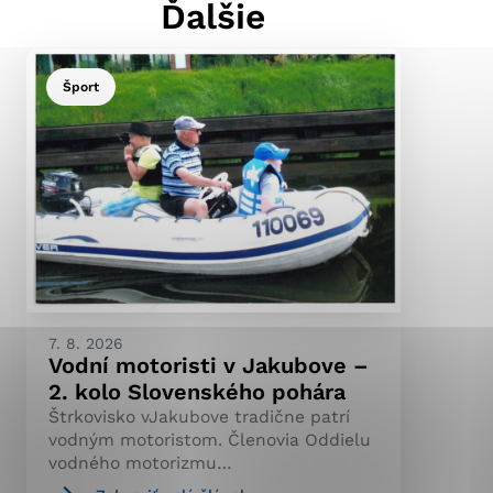
Ďalšie
Šport
ránky uplatniteľnými
pečeným oblastiam webovej
ránok stránku používajú,
ierajú anonymne a nie je
7. 8. 2026
Vodní motoristi v Jakubove –
2. kolo Slovenského pohára
Štrkovisko vJakubove tradične patrí
vodným motoristom. Členovia Oddielu
vodného motorizmu…