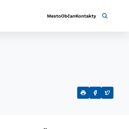
Mesto
Občan
Kontakty
aktivite a preferenciách.
e alebo aby sa uložila