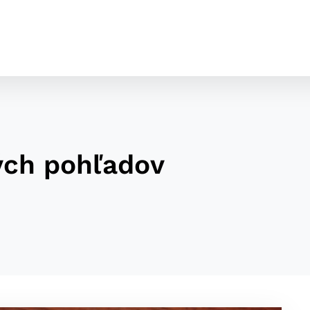
ých pohľadov
cookies
o ktorých webové stránky môžu ukladať informácie o vašej 
tomu, aby si webový prehliadač zapamätoval Vaše prihláseni