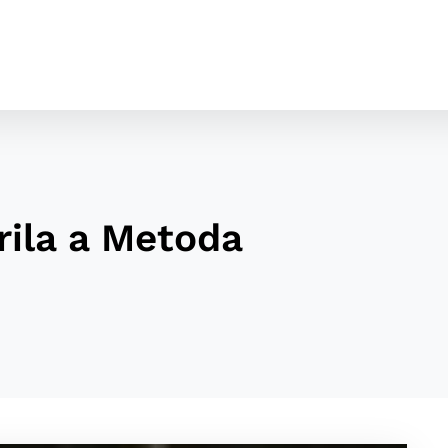
rila a Metoda
cookies
o ktorých webové stránky môžu ukladať informácie o vašej 
tomu, aby si webový prehliadač zapamätoval Vaše prihláseni