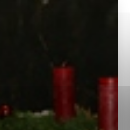
okies, ktorú chcete povoliť
sú pre prevádzku nevyhnutné a pomáhajú urobiť webové st
é funkcie, ako je navigácia na stránke a prístup k zabez
rov cookie nemôže web správne fungovať.
jú prevádzkovateľovi stránok pochopiť, ako návštevníci st
izovať a ponúknuť im lepšiu skúsenosť. Všetky dáta sa zb
étnou osobou.
Povoliť všetko
Uložiť nastavenia
Viac informácií