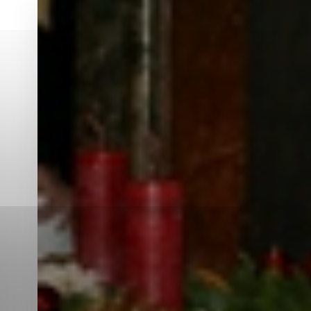
Vyberte úroveň co
Karanténna stanica Malacky
Sčítanie obyvateľov, domov a bytov
2021
Technické cookies
Separovaný zber v meste
Technické súbory cookie 
tým, že umožňujú základn
stránky. Bez týchto súbo
Analytické cookies
Analytické cookies pomáha
aby mohol stránky optimal
možné ich spojiť s konkr