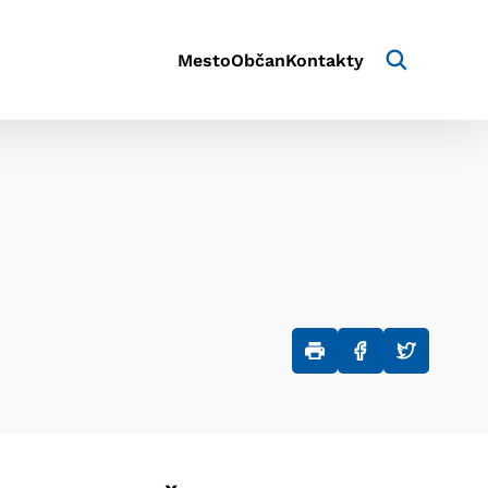
Mesto
Občan
Kontakty
aktivite a preferenciách.
e alebo aby sa uložila