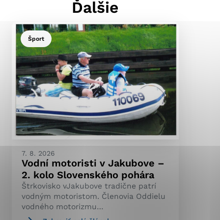
Ďalšie
Šport
ránky uplatniteľnými
pečeným oblastiam webovej
ránok stránku používajú,
ierajú anonymne a nie je
7. 8. 2026
Vodní motoristi v Jakubove –
2. kolo Slovenského pohára
Štrkovisko vJakubove tradične patrí
vodným motoristom. Členovia Oddielu
vodného motorizmu…