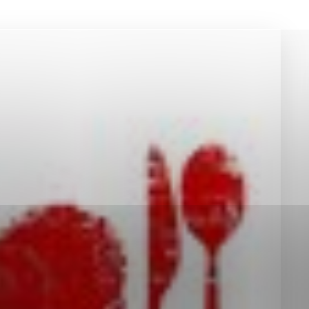
okies, ktorú chcete povoliť
sú pre prevádzku nevyhnutné a pomáhajú urobiť webové st
é funkcie, ako je navigácia na stránke a prístup k zabez
rov cookie nemôže web správne fungovať.
jú prevádzkovateľovi stránok pochopiť, ako návštevníci st
izovať a ponúknuť im lepšiu skúsenosť. Všetky dáta sa zb
étnou osobou.
Povoliť všetko
Uložiť nastavenia
Viac informácií