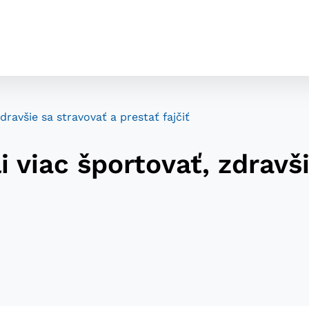
dravšie sa stravovať a prestať fajčiť
 viac športovať, zdravši
cookies
o ktorých webové stránky môžu ukladať informácie o vašej 
tomu, aby si webový prehliadač zapamätoval Vaše prihláseni