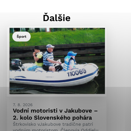
Ďalšie
ránky uplatniteľnými
pečeným oblastiam webovej
Šport
ránok stránku používajú,
ierajú anonymne a nie je
7. 8. 2026
Vodní motoristi v Jakubove –
2. kolo Slovenského pohára
Štrkovisko vJakubove tradične patrí
vodným motoristom. Členovia Oddielu