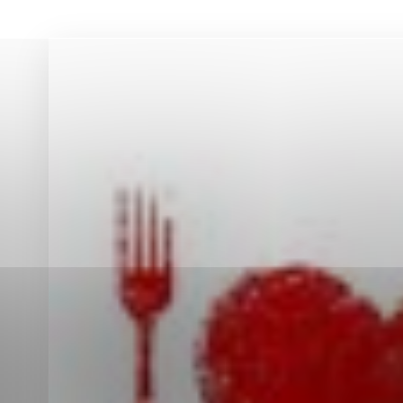
Vyberte úroveň co
Karanténna stanica Malacky
Sčítanie obyvateľov, domov a bytov
2021
Technické cookies
Separovaný zber v meste
Technické súbory cookie 
tým, že umožňujú základn
stránky. Bez týchto súbo
Analytické cookies
Analytické cookies pomáha
aby mohol stránky optimal
možné ich spojiť s konkr