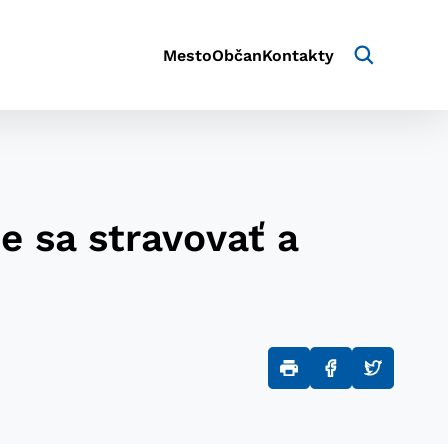
Mesto
Občan
Kontakty
e sa stravovať a
aktivite a preferenciách.
e alebo aby sa uložila