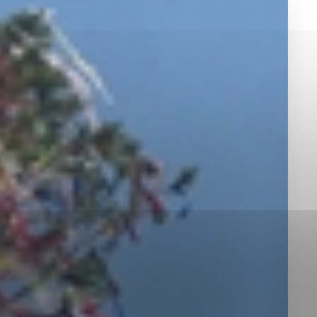
okies, ktorú chcete povoliť
sú pre prevádzku nevyhnutné a pomáhajú urobiť webové st
é funkcie, ako je navigácia na stránke a prístup k zabez
rov cookie nemôže web správne fungovať.
jú prevádzkovateľovi stránok pochopiť, ako návštevníci st
izovať a ponúknuť im lepšiu skúsenosť. Všetky dáta sa zb
étnou osobou.
Povoliť všetko
Uložiť nastavenia
Viac informácií