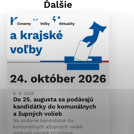
Ďalšie
Oznamy
Voľby
Aktuality
ránky uplatniteľnými
pečeným oblastiam webovej
ránok stránku používajú,
ierajú anonymne a nie je
6. 8. 2026
Do 25. augusta sa podávajú
kandidátky do komunálnych
a župných volieb
Na podanie kandidátok do
komunálnych ažupných volieb
ostávajú necelé tri týždne.