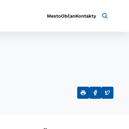
Mesto
Občan
Kontakty
aktivite a preferenciách.
e alebo aby sa uložila