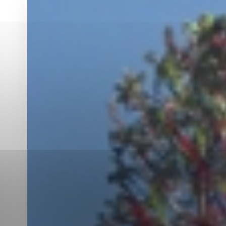
Vyberte úroveň co
Karanténna stanica Malacky
Sčítanie obyvateľov, domov a bytov
2021
Technické cookies
Separovaný zber v meste
Technické súbory cookie 
tým, že umožňujú základn
stránky. Bez týchto súbo
Analytické cookies
Analytické cookies pomáha
aby mohol stránky optimal
možné ich spojiť s konkr