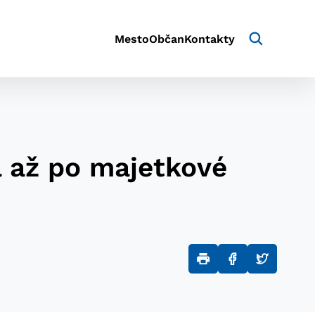
Mesto
Občan
Kontakty
a až po majetkové
aktivite a preferenciách.
e alebo aby sa uložila