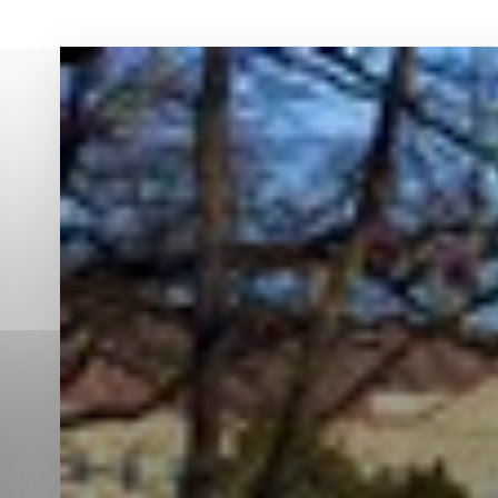
Vyberte úroveň co
Karanténna stanica Malacky
Sčítanie obyvateľov, domov a bytov
2021
Technické cookies
Separovaný zber v meste
Technické súbory cookie 
tým, že umožňujú základn
stránky. Bez týchto súbo
Analytické cookies
Analytické cookies pomáha
aby mohol stránky optimal
možné ich spojiť s konkr