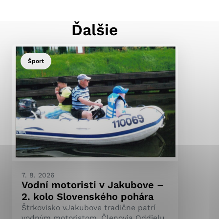
Ďalšie
ránky uplatniteľnými
pečeným oblastiam webovej
Šport
ránok stránku používajú,
ierajú anonymne a nie je
7. 8. 2026
Vodní motoristi v Jakubove –
2. kolo Slovenského pohára
Štrkovisko vJakubove tradične patrí
vodným motoristom. Členovia Oddielu