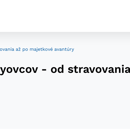
vovania až po majetkové avantúry
fyovcov - od stravovani
cookies
o ktorých webové stránky môžu ukladať informácie o vašej 
tomu, aby si webový prehliadač zapamätoval Vaše prihláseni