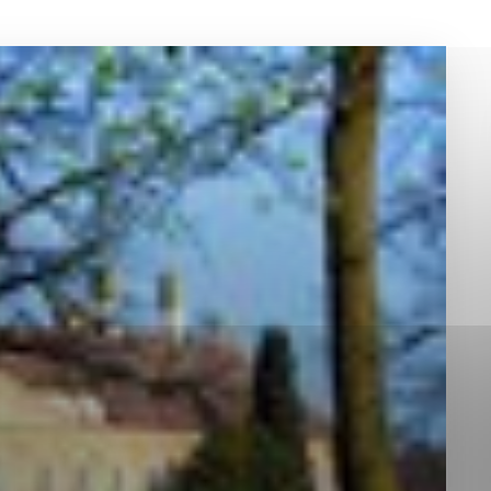
okies, ktorú chcete povoliť
sú pre prevádzku nevyhnutné a pomáhajú urobiť webové st
é funkcie, ako je navigácia na stránke a prístup k zabez
rov cookie nemôže web správne fungovať.
jú prevádzkovateľovi stránok pochopiť, ako návštevníci st
izovať a ponúknuť im lepšiu skúsenosť. Všetky dáta sa zb
étnou osobou.
Povoliť všetko
Uložiť nastavenia
Viac informácií