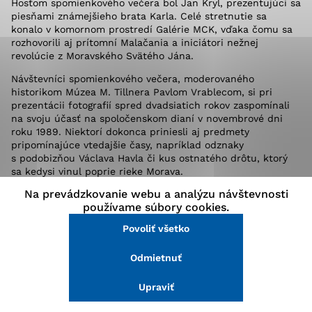
Hosťom spomienkového večera bol Jan Kryl, prezentujúci sa
stránke a prístup k zabezpečeným oblastiam webovej
piesňami známejšieho brata Karla. Celé stretnutie sa
stránky. Bez týchto súborov cookie nemôže web
konalo v komornom prostredí Galérie MCK, vďaka čomu sa
správne fungovať.
rozhovorili aj prítomní Malačania a iniciátori nežnej
revolúcie z Moravského Svätého Jána.
Analytické cookies
Návštevníci spomienkového večera, moderovaného
historikom Múzea M. Tillnera Pavlom Vrablecom, si pri
Analytické cookies pomáhajú prevádzkovateľovi stránok
prezentácii fotografií spred dvadsiatich rokov zaspomínali
pochopiť, ako návštevníci stránok stránku používajú,
na svoju účasť na spoločenskom dianí v novembrové dni
aby mohol stránky optimalizovať a ponúknuť im lepšiu
roku 1989. Niektorí dokonca priniesli aj predmety
skúsenosť. Všetky dáta sa zbierajú anonymne a nie je
pripomínajúce vtedajšie časy, napríklad odznaky
možné ich spojiť s konkrétnou osobou.
s podobizňou Václava Havla či kus ostnatého drôtu, ktorý
sa kedysi vinul poprie rieke Morava.
Na prevádzkovanie webu a analýzu návštevnosti
Príjemné posedenie spojené s prezentáciou Petra Blažíčka
Povoliť všetko
používame súbory cookies.
pretínali autentické rozpomienky tých, ktorí sa revolúcie
v novembri 1989 priamo zúčastnili a hudobné
Povoliť všetko
Uložiť nastavenia
reminiscencie na „nesmrteľného“ pesničkára Karla Kryla.
Simona Šípová
Odmietnuť
Viac informácií
Upraviť