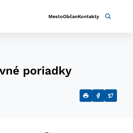
Mesto
Občan
Kontakty
ovné poriadky
aktivite a preferenciách.
e alebo aby sa uložila