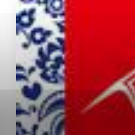
Vyberte úroveň co
Karanténna stanica Malacky
Sčítanie obyvateľov, domov a bytov
2021
Technické cookies
Separovaný zber v meste
Technické súbory cookie 
tým, že umožňujú základn
stránky. Bez týchto súbo
Analytické cookies
Analytické cookies pomáha
aby mohol stránky optimal
možné ich spojiť s konkr