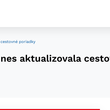
 cestovné poriadky
ines aktualizovala cest
cookies
o ktorých webové stránky môžu ukladať informácie o vašej 
tomu, aby si webový prehliadač zapamätoval Vaše prihláseni