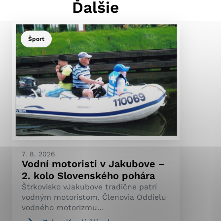
Ďalšie
Šport
ránky uplatniteľnými
pečeným oblastiam webovej
ránok stránku používajú,
ierajú anonymne a nie je
7. 8. 2026
Vodní motoristi v Jakubove –
2. kolo Slovenského pohára
Štrkovisko vJakubove tradične patrí
vodným motoristom. Členovia Oddielu
vodného motorizmu…