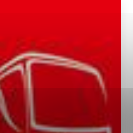
okies, ktorú chcete povoliť
sú pre prevádzku nevyhnutné a pomáhajú urobiť webové st
é funkcie, ako je navigácia na stránke a prístup k zabez
rov cookie nemôže web správne fungovať.
jú prevádzkovateľovi stránok pochopiť, ako návštevníci st
izovať a ponúknuť im lepšiu skúsenosť. Všetky dáta sa zb
étnou osobou.
Povoliť všetko
Uložiť nastavenia
Viac informácií