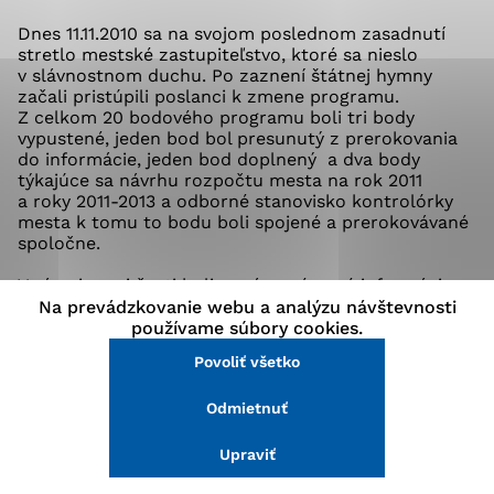
stránke a prístup k zabezpečeným oblastiam webovej
Dnes 11.11.2010 sa na svojom poslednom zasadnutí
stránky. Bez týchto súborov cookie nemôže web
stretlo mestské zastupiteľstvo, ktoré sa nieslo
správne fungovať.
v slávnostnom duchu. Po zaznení štátnej hymny
začali pristúpili poslanci k zmene programu.
Z celkom 20 bodového programu boli tri body
Analytické cookies
vypustené, jeden bod bol presunutý z prerokovania
do informácie, jeden bod doplnený a dva body
Analytické cookies pomáhajú prevádzkovateľovi stránok
týkajúce sa návrhu rozpočtu mesta na rok 2011
pochopiť, ako návštevníci stránok stránku používajú,
a roky 2011-2013 a odborné stanovisko kontrolórky
aby mohol stránky optimalizovať a ponúknuť im lepšiu
mesta k tomu to bodu boli spojené a prerokovávané
skúsenosť. Všetky dáta sa zbierajú anonymne a nie je
spoločne.
možné ich spojiť s konkrétnou osobou.
V rámci prvej časti boli oznámené nové informácie
a skutočnosti týkajúce sa možnej zámeny majetku
Na prevádzkovanie webu a analýzu návštevnosti
Povoliť všetko
Detského domova Macejko kvôli vybudovaniu nových
používame súbory cookies.
elokovaných tried materskej školy a preto bol
Povoliť všetko
Uložiť nastavenia
presunutý termín až na prvé pracovné zasadnutie
nového zastupiteľstva. Pôvodne sa malo už na
Odmietnuť
novembrovom zasadnutí definitívne rozhodnúť,
Viac informácií
či sa bude realizovať nadstavba materskej školy na
Kollárovej ulici alebo sa odkúpi – vymení majetok
Upraviť
spomínaného detského domova a v tomto objekte sa