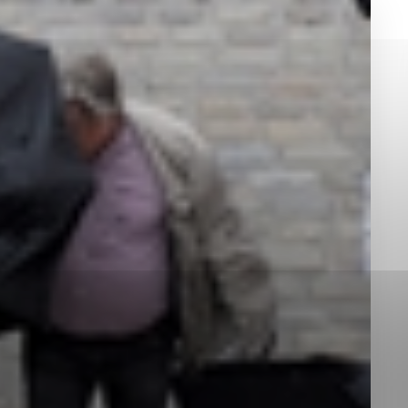
okies, ktorú chcete povoliť
sú pre prevádzku nevyhnutné a pomáhajú urobiť webové st
é funkcie, ako je navigácia na stránke a prístup k zabez
rov cookie nemôže web správne fungovať.
jú prevádzkovateľovi stránok pochopiť, ako návštevníci st
izovať a ponúknuť im lepšiu skúsenosť. Všetky dáta sa zb
étnou osobou.
Povoliť všetko
Uložiť nastavenia
Viac informácií