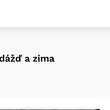
 dážď a zima
cookies
o ktorých webové stránky môžu ukladať informácie o vašej 
tomu, aby si webový prehliadač zapamätoval Vaše prihláseni