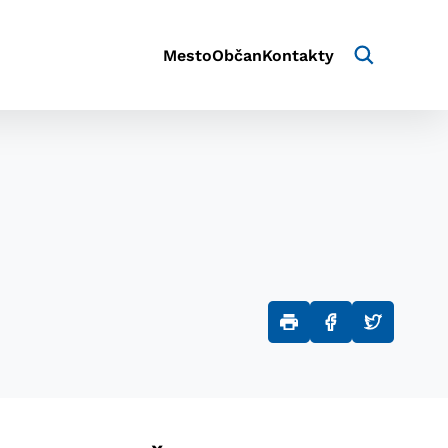
Mesto
Občan
Kontakty
aktivite a preferenciách.
e alebo aby sa uložila