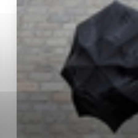
Vyberte úroveň co
Karanténna stanica Malacky
Sčítanie obyvateľov, domov a bytov
2021
Technické cookies
Separovaný zber v meste
Technické súbory cookie 
tým, že umožňujú základn
stránky. Bez týchto súbo
Analytické cookies
Analytické cookies pomáha
aby mohol stránky optimal
možné ich spojiť s konkr