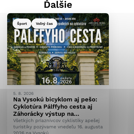
Ďalšie
Šport
Voľný čas
ránky uplatniteľnými
pečeným oblastiam webovej
ránok stránku používajú,
ierajú anonymne a nie je
5. 8. 2026
Na Vysokú bicyklom aj pešo:
Cyklotúra Pálffyho cesta aj
Záhorácky výstup na…
Všetkých priaznivcov cyklistiky apešej
turistiky pozývame vnedeľu 16. augusta
2026 na Vysokú.…