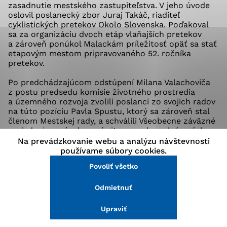
zasadnutie mestského zastupiteľstva. V jeho úvode
stránke a prístup k zabezpečeným oblastiam webovej
oslovil poslanecký zbor Juraj Takáč, riaditeľ
stránky. Bez týchto súborov cookie nemôže web
cyklistických pretekov Okolo Slovenska. Poďakoval
správne fungovať.
sa za organizáciu dvoch etáp vlaňajších pretekov
a zároveň ponúkol Malackám príležitosť opäť sa stať
etapovým mestom pripravovaného 52. ročníka
Analytické cookies
pretekov.
Analytické cookies pomáhajú prevádzkovateľovi stránok
Po predchádzajúcom odstúpení Milana Valachoviča
pochopiť, ako návštevníci stránok stránku používajú,
z postu predsedu komisie životného prostredia
aby mohol stránky optimalizovať a ponúknuť im lepšiu
a územného rozvoja zvolili poslanci zo svojich radov
skúsenosť. Všetky dáta sa zbierajú anonymne a nie je
na túto pozíciu Pavla Spustu, ktorý sa zároveň stal
možné ich spojiť s konkrétnou osobou.
členom Mestskej rady, a schválili Všeobecne záväzné
nariadenie o zásobovaní pitnou vodou v krízových
situáciách. Ďalší návrh VZN – o určení pravidiel času
Na prevádzkovanie webu a analýzu návštevnosti
Povoliť všetko
predaja a prevádzky služieb – poslanecký zbor
používame súbory cookies.
neschválil. Poslanci sa rozchádzali v názoroch na
Povoliť všetko
Uložiť nastavenia
prevádzkový čas externých sedení pri prevádzkach
a používanie hudobnej produkcie.
Odmietnuť
Viac informácií
Diskusia sa rozprúdila aj pri prerokúvaní návrhu na
prevod pozemkov pod technickými zariadeniami
Upraviť
v prospech spoločnosti Termming. Stavby postavené
na parcelách odpredalo mesto Termmingu už vlani