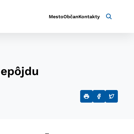
Mesto
Občan
Kontakty
nepôjdu
aktivite a preferenciách.
e alebo aby sa uložila