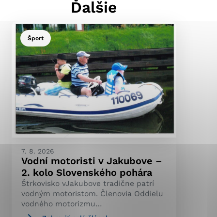
Ďalšie
Šport
ránky uplatniteľnými
pečeným oblastiam webovej
ránok stránku používajú,
ierajú anonymne a nie je
7. 8. 2026
Vodní motoristi v Jakubove –
2. kolo Slovenského pohára
Štrkovisko vJakubove tradične patrí
vodným motoristom. Členovia Oddielu
vodného motorizmu…