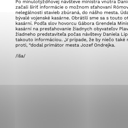
Vyberte úroveň co
Po minulotýždňovej návšteve ministra vnútra Dani
Karanténna stanica Malacky
začali šíriť informácie o možnom sťahovaní Rómov
Sčítanie obyvateľov, domov a bytov
nelegálnosti stavieb zbúraná, do nášho mesta. Úda
2021
Technické cookies
bývalé vojenské kasárne. Obrátili sme sa s touto 
Separovaný zber v meste
kasární. Podľa slov hovorcu Gábora Grendela Mini
Technické súbory cookie 
kasární na presťahovanie žiadnych obyvateľov Pla
tým, že umožňujú základn
žiadneho predstaviteľa počas návštevy Daniela Lip
stránky. Bez týchto súbo
takouto informáciou. „V prípade, že by niečo také
proti, “dodal primátor mesta Jozef Ondrejka.
Analytické cookies
/iša/
Analytické cookies pomáha
aby mohol stránky optimal
možné ich spojiť s konkr