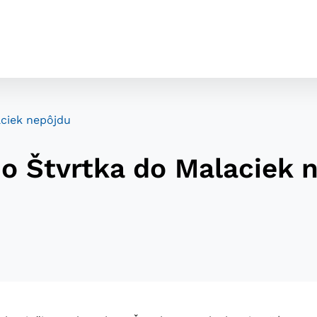
ciek nepôjdu
o Štvrtka do Malaciek 
cookies
o ktorých webové stránky môžu ukladať informácie o vašej 
tomu, aby si webový prehliadač zapamätoval Vaše prihláseni