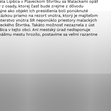
okies, ktorú chcete povoliť
ela Lipšica v Plaveckom Štvrtku sa Malackami opäť
 z osady, ktorej časť bude zrejme z dôvodu
jne ako objekt ich presídlenia boli ponúknuté
otázkou priamo na rezort vnútra, ktorý je majiteľom
sterstvo vnútra SR neponúklo priestory malackých
sú pre prevádzku nevyhnutné a pomáhajú urobiť webové st
veckého Štvrtka. Takáto možnosť nezaznela z úst
é funkcie, ako je navigácia na stránke a prístup k zabez
šica v tejto obci. Ani mestský úrad nedisponuje
rov cookie nemôže web správne fungovať.
 nášmu mestu hrozilo, postavíme sa veľmi razantne
jú prevádzkovateľovi stránok pochopiť, ako návštevníci st
izovať a ponúknuť im lepšiu skúsenosť. Všetky dáta sa zb
étnou osobou.
Povoliť všetko
Uložiť nastavenia
Viac informácií