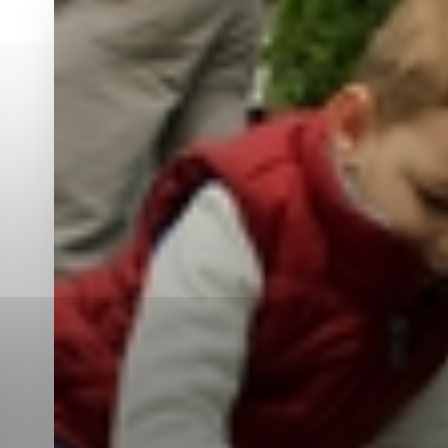
Vyberte úroveň co
Karanténna stanica Malacky
Sčítanie obyvateľov, domov a bytov
2021
Technické cookies
Separovaný zber v meste
Technické súbory cookie 
tým, že umožňujú základn
stránky. Bez týchto súbo
Analytické cookies
Analytické cookies pomáha
aby mohol stránky optimal
možné ich spojiť s konkr