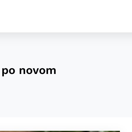
 po novom
cookies
o ktorých webové stránky môžu ukladať informácie o vašej 
tomu, aby si webový prehliadač zapamätoval Vaše prihláseni