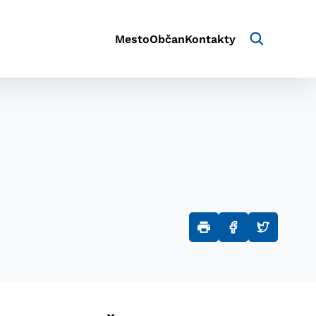
Mesto
Občan
Kontakty
aktivite a preferenciách.
e alebo aby sa uložila