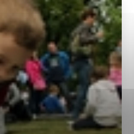
okies, ktorú chcete povoliť
sú pre prevádzku nevyhnutné a pomáhajú urobiť webové st
é funkcie, ako je navigácia na stránke a prístup k zabez
rov cookie nemôže web správne fungovať.
jú prevádzkovateľovi stránok pochopiť, ako návštevníci st
izovať a ponúknuť im lepšiu skúsenosť. Všetky dáta sa zb
étnou osobou.
Povoliť všetko
Uložiť nastavenia
Viac informácií