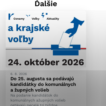
Ďalšie
Oznamy
Voľby
Aktuality
ránky uplatniteľnými
pečeným oblastiam webovej
ránok stránku používajú,
ierajú anonymne a nie je
6. 8. 2026
Do 25. augusta sa podávajú
kandidátky do komunálnych
a župných volieb
Na podanie kandidátok do
komunálnych ažupných volieb
ostávajú necelé tri týždne.