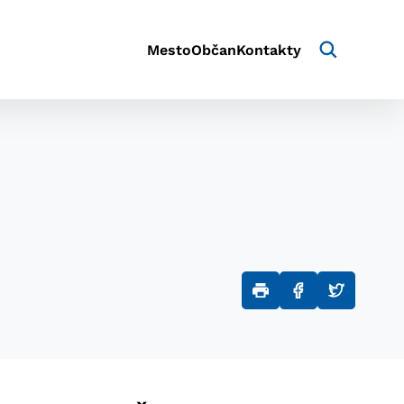
Mesto
Občan
Kontakty
aktivite a preferenciách.
e alebo aby sa uložila