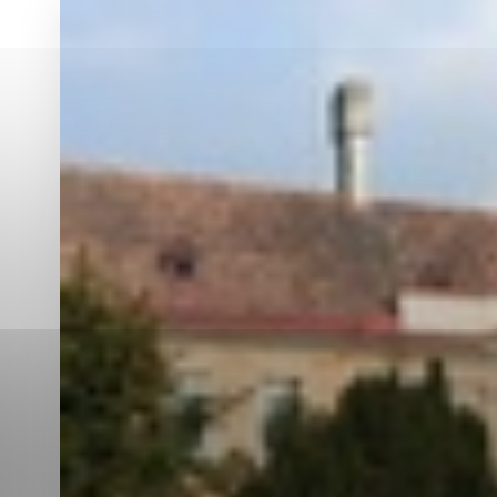
Vyberte úroveň co
Karanténna stanica Malacky
Sčítanie obyvateľov, domov a bytov
2021
Technické cookies
Separovaný zber v meste
Technické súbory cookie 
tým, že umožňujú základn
stránky. Bez týchto súbo
Analytické cookies
Analytické cookies pomáha
aby mohol stránky optimal
možné ich spojiť s konkr