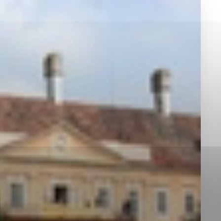
okies, ktorú chcete povoliť
sú pre prevádzku nevyhnutné a pomáhajú urobiť webové st
é funkcie, ako je navigácia na stránke a prístup k zabez
rov cookie nemôže web správne fungovať.
jú prevádzkovateľovi stránok pochopiť, ako návštevníci st
izovať a ponúknuť im lepšiu skúsenosť. Všetky dáta sa zb
étnou osobou.
Povoliť všetko
Uložiť nastavenia
Viac informácií