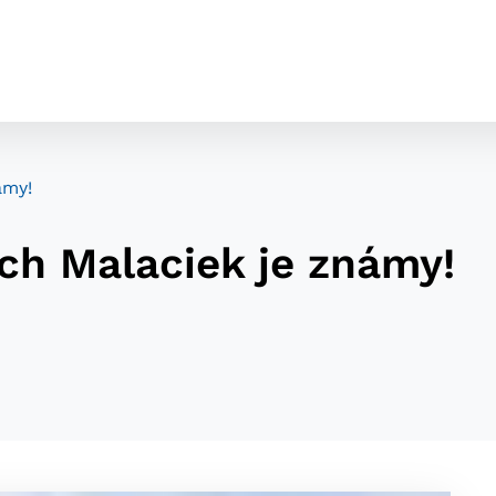
ámy!
h Malaciek je známy!
cookies
o ktorých webové stránky môžu ukladať informácie o vašej 
tomu, aby si webový prehliadač zapamätoval Vaše prihláseni