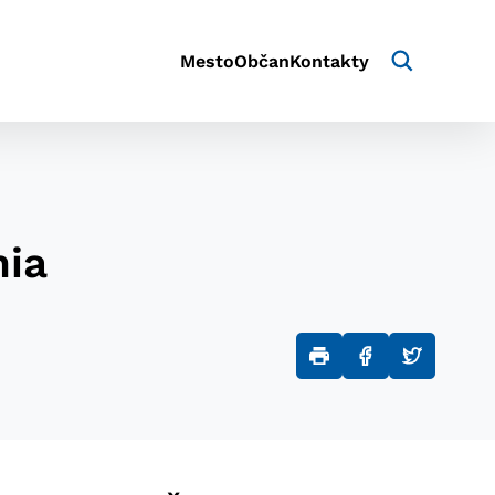
Mesto
Občan
Kontakty
nia
aktivite a preferenciách.
e alebo aby sa uložila