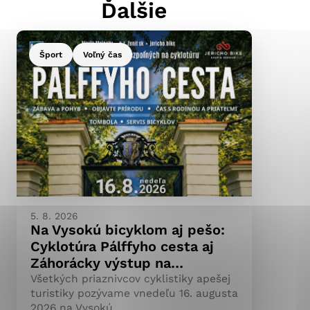
Ďalšie
Šport
Voľný čas
ránky uplatniteľnými
pečeným oblastiam webovej
ránok stránku používajú,
ierajú anonymne a nie je
5. 8. 2026
Na Vysokú bicyklom aj pešo:
Cyklotúra Pálffyho cesta aj
Záhorácky výstup na…
Všetkých priaznivcov cyklistiky apešej
turistiky pozývame vnedeľu 16. augusta
2026 na Vysokú.…