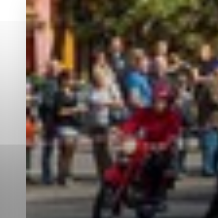
Vyberte úroveň co
Karanténna stanica Malacky
Sčítanie obyvateľov, domov a bytov
2021
Technické cookies
Separovaný zber v meste
Technické súbory cookie 
tým, že umožňujú základn
stránky. Bez týchto súbo
Analytické cookies
Analytické cookies pomáha
aby mohol stránky optimal
možné ich spojiť s konkr