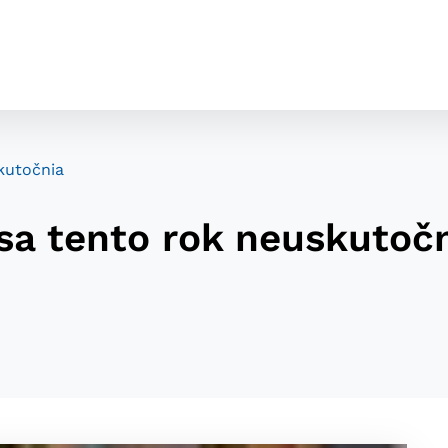
kutočnia
sa tento rok neuskutoč
cookies
o ktorých webové stránky môžu ukladať informácie o vašej 
tomu, aby si webový prehliadač zapamätoval Vaše prihláseni