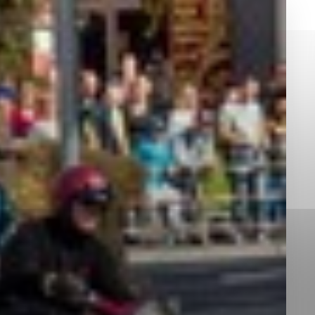
okies, ktorú chcete povoliť
sú pre prevádzku nevyhnutné a pomáhajú urobiť webové st
é funkcie, ako je navigácia na stránke a prístup k zabez
rov cookie nemôže web správne fungovať.
jú prevádzkovateľovi stránok pochopiť, ako návštevníci st
izovať a ponúknuť im lepšiu skúsenosť. Všetky dáta sa zb
étnou osobou.
Povoliť všetko
Uložiť nastavenia
Viac informácií