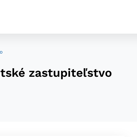
vo
ské zastupiteľstvo
cookies
o ktorých webové stránky môžu ukladať informácie o vašej 
tomu, aby si webový prehliadač zapamätoval Vaše prihláseni