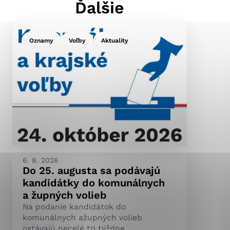
Ďalšie
Oznamy
Voľby
Aktuality
ránky uplatniteľnými
pečeným oblastiam webovej
ránok stránku používajú,
ierajú anonymne a nie je
6. 8. 2026
Do 25. augusta sa podávajú
kandidátky do komunálnych
a župných volieb
Na podanie kandidátok do
komunálnych ažupných volieb
ostávajú necelé tri týždne.