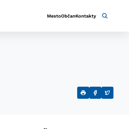
Mesto
Občan
Kontakty
aktivite a preferenciách.
e alebo aby sa uložila