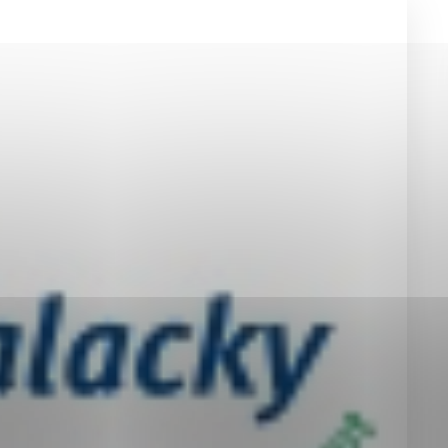
okies, ktorú chcete povoliť
sú pre prevádzku nevyhnutné a pomáhajú urobiť webové st
é funkcie, ako je navigácia na stránke a prístup k zabez
rov cookie nemôže web správne fungovať.
jú prevádzkovateľovi stránok pochopiť, ako návštevníci st
izovať a ponúknuť im lepšiu skúsenosť. Všetky dáta sa zb
étnou osobou.
Povoliť všetko
Uložiť nastavenia
Viac informácií