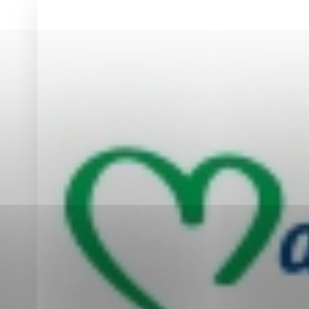
Vyberte úroveň co
Karanténna stanica Malacky
Sčítanie obyvateľov, domov a bytov
2021
Technické cookies
Separovaný zber v meste
Technické súbory cookie 
tým, že umožňujú základn
stránky. Bez týchto súbo
Analytické cookies
Analytické cookies pomáha
aby mohol stránky optimal
možné ich spojiť s konkr